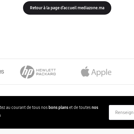
Console Legion Go
Écouteurs avec réduction de bruit
Découvrir tous les iPhone
Accessoires Mac
Imprimantes et Scanners
Retour à la page d’accueil mediazone.ma
Accessoire Consoles
Découvrir tous les iPad
estez au courant de tous nos
bons plans
et de toutes
nos
Votre email
s