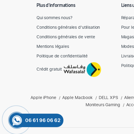
Plus d'informations
Liens 
Qui sommes nous?
Répara
Conditions générales d'utilisation
Pour l
Conditions générales de vente
Magas
Mentions légales
Modes
Politique de confidentialité
Livrai
Politi
Crédit gratuit
Produits phares chez Mediazone
Apple iPhone
Apple Macbook
DELL XPS
Alie
Retrouvez chez Mediazone les références incontournable
/
/
/
Moniteurs Gaming
Acc
/
06 61 96 06 62