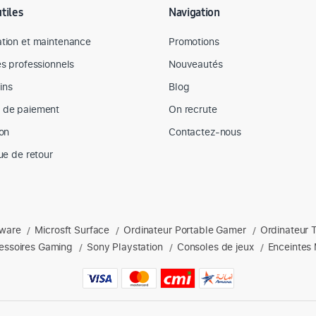
utiles
Navigation
tion et maintenance
Promotions
es professionnels
Nouveautés
ins
Blog
 de paiement
On recrute
son
Contactez-nous
que de retour
nware
Microsft Surface
Ordinateur Portable Gamer
Ordinateur 
s : Apple, Dell, hp, Lenovo, Microsoft, ordinateurs portables, acces
/
/
/
essoires Gaming
Sony Playstation
Consoles de jeux
Enceintes 
/
/
/