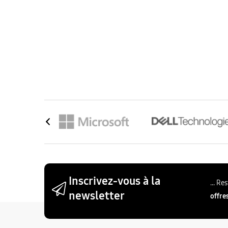
PC Copilot+
iMac 24"
Mac Studio
T
Inscrivez-vous à la
... R
newsletter
offre