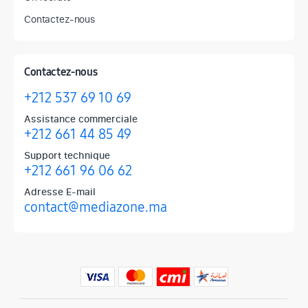
Contactez-nous
Contactez-nous
+212 537 69 10 69
Assistance commerciale
+212 661 44 85 49
Support technique
+212 661 96 06 62
Adresse E-mail
contact@mediazone.ma
Produits phares chez Mediazone
Retrouvez chez Mediazone les références incontournables : Apple, 