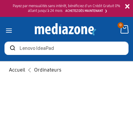
×
Payez par mensualités sans intérêt, bénéficiez d'un Crédit Gratuit 0%
allant jusqu'à 24 mois
ACHETEZ DÈS MAINTENANT
0
Rechercher
des
produits
Accueil
Ordinateurs