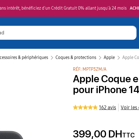
ns intérêt, bénéficiez d'un Crédit Gratuit 0% allant jusqu'à 24 mois
ACH
cessoires & périphériques
Coques & protections
Apple‎
Apple Co
RÉF: MPTP3ZM/A
Apple Coque e
pour iPhone 14
162 avis
Voir les
399,00 DH
TTC