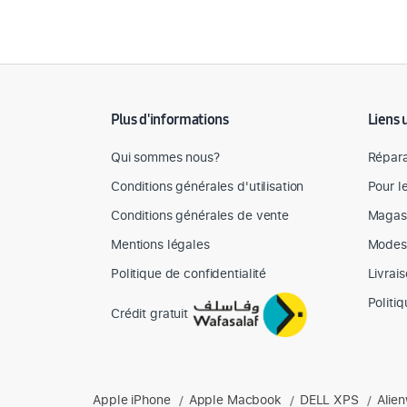
Détail des spécifications
Plus d'informations
Liens 
Qui sommes nous?
Répara
Conditions générales d'utilisation
Pour l
Conditions générales de vente
Magas
Mentions légales
Modes
Politique de confidentialité
Livrai
Politi
Crédit gratuit
Produits phares chez Mediazone
Apple iPhone
Apple Macbook
DELL XPS
Alie
Retrouvez chez Mediazone les références incontournable
/
/
/