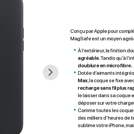
Conçu par Apple pour complét
MagSafe est un moyen agréab
À l’extérieur, la finition
agréable
. Tandis qu’à l’i
doublure en microfibre.
Dotée d’aimants intégrés 
Max
, la coque se fixe a
recharge sans fil plus ra
le laisser dans sa coque e
déposer sur votre chargeur
Comme toutes les coqu
des milliers d’heures de te
sublime votre iPhone, mai