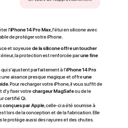
er l'
iPhone
14 Pro Max
, l'étui en silicone avec
le de protéger votre iPhone.
 douce et soyeuse
de la silicone offre un toucher
ntérieur, la protection est renforcée par
une fine
qui s’ajustent parfaitement à l’
iPhone 14 Pro
vec une aisance presque magique et offre
une
pide
. Pour recharger votre iPhone, il vous suffit de
t d’y fixer votre
chargeur MagSafe
ou de le
 certifié Qi.
es
conçues par Apple
, celle-ci a été soumise à
st lors de la conception et de la fabrication. Elle
s le protège aussi des rayures et des chutes.