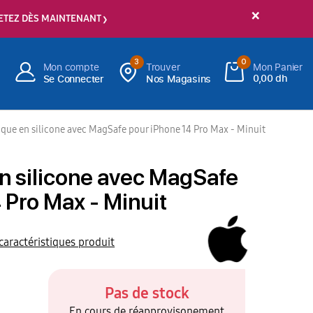
×
ETEZ DÈS MAINTENANT
3
0
Mon compte
Trouver
Mon Panier
0,00 dh
Se Connecter
Nos Magasins
que en silicone avec MagSafe pour iPhone 14 Pro Max - Minuit
n silicone avec MagSafe
 Pro Max - Minuit
 caractéristiques produit
Pas de stock
En cours de réapprovisonement