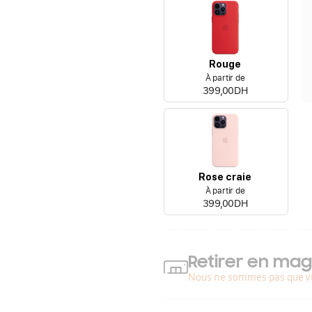
Rouge
À partir de
399,00DH
Rose craie
À partir de
399,00DH
Retirer en mag
Nous ne sommes pas que vi