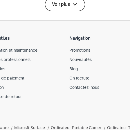
Voir plus
utiles
Navigation
tion et maintenance
Promotions
es professionnels
Nouveautés
ins
Blog
 de paiement
On recrute
son
Contactez-nous
que de retour
nware
Microsft Surface
Ordinateur Portable Gamer
Ordinateur 
s : Apple, Dell, hp, Lenovo, Microsoft, ordinateurs portables, acces
/
/
/