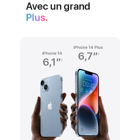
Avec un grand
Plus.
iPhone 14 Plus
6,7″
Renvoi
iPhone 14
◊
6,1″
Renvoi
◊
aux
aux
mention
mentions
légales
légales