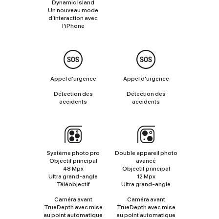
Dynamic Island
Un nouveau mode
d’interaction avec
Non
l’iPhone
applicable
Sécurité
Appel d’urgence
Appel d’urgence
Détection des
Détection des
accidents
accidents
Appareil
photo
Système photo pro
Double appareil photo
Objectif principal
avancé
48 Mpx
Objectif principal
Ultra grand‑angle
12 Mpx
Téléobjectif
Ultra grand‑angle
Caméra avant
Caméra avant
TrueDepth avec mise
TrueDepth avec mise
au point automatique
au point automatique