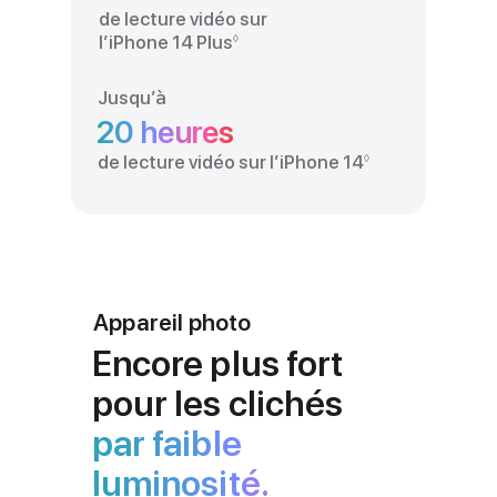
de lecture vidéo sur
◊
l’iPhone 14 Plus
Renvoi
aux
mentions
Jusqu’à
légales
20 heures
◊
de lecture vidéo sur l’iPhone 14
Renvoi
aux
mentions
légales
Appareil photo
Encore plus fort
pour les clichés
par faible
luminosité.