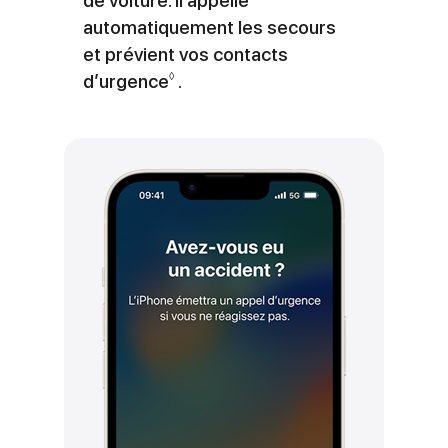
de voiture.
Il appelle
automatiquement les secours
et prévient vos contacts
◊
d’urgence
Renvoi
.
aux
mentions
légales