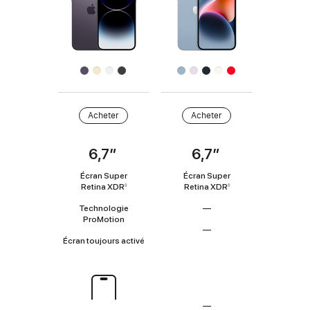
produits
Finition
Précommander
Acheter
Acheter
6,7″
6,7″
Coup
d’œil
Écran Super
Écran Super
Retina XDR
Renvoi
Retina XDR
Renvoi
◊
◊
aux
aux
Technologie
—
mentions
mentions
ProMotion
Non
légales
légales
—
applicable
Écran toujours activé
Non
applicable
Dynamic
Island
—