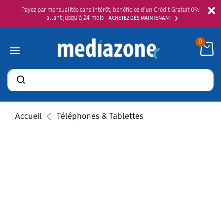
×
Payez par mensualités sans intérêt, bénéficiez d'un Crédit Gratuit 0%
allant jusqu'à 24 mois
ACHETEZ DÈS MAINTENANT
0
Rechercher
des
produits
Accueil
Téléphones & Tablettes