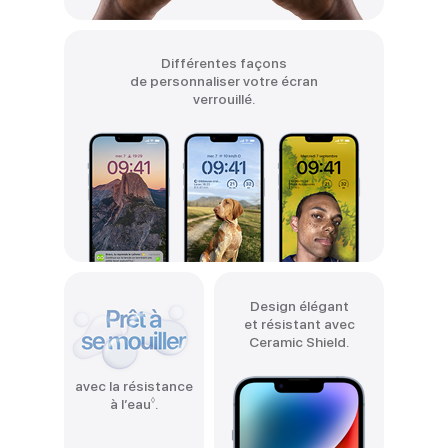
Différentes façons
de personnaliser votre écran
verrouillé.
Design élégant
et résistant avec
Ceramic Shield.
avec la résistance
◊
à l’eau
Renvoi
.
aux
mentions