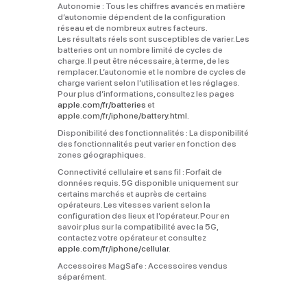
Autonomie :
Tous les chiffres avancés en matière
d’autonomie dépendent de la configuration
réseau et de nombreux autres facteurs.
Les résultats réels sont susceptibles de varier. Les
batteries ont un nombre limité de cycles de
charge. Il peut être nécessaire, à terme, de les
remplacer. L’autonomie et le nombre de cycles de
charge varient selon l’utilisation et les réglages.
Pour plus d’informations, consultez les pages
apple.com/fr/batteries
et
apple.com/fr/iphone/battery.html
.
Disponibilité des fonctionnalités :
La disponibilité
des fonctionnalités peut varier en fonction des
zones géographiques.
Connectivité cellulaire et sans fil :
Forfait de
données requis. 5G disponible uniquement sur
certains marchés et auprès de certains
opérateurs. Les vitesses varient selon la
configuration des lieux et l’opérateur. Pour en
savoir plus sur la compatibilité avec la 5G,
contactez votre opérateur et consultez
apple.com/fr/iphone/cellular
.
Accessoires MagSafe :
Accessoires vendus
séparément.