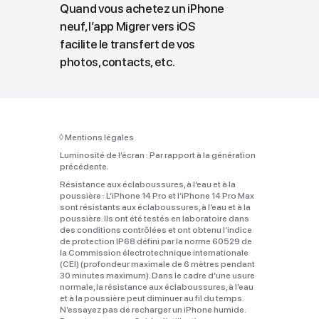
Quand vous achetez un iPhone
neuf, l’app Migrer vers iOS
facilite le transfert de vos
photos, contacts, etc.
◊
Mentions légales
Luminosité de l’écran :
Par rapport à la génération
précédente.
Résistance aux éclaboussures, à l’eau et à la
poussière :
L’iPhone 14 Pro et l’iPhone 14 Pro Max
sont résistants aux éclaboussures, à l’eau et à la
poussière. Ils ont été testés en laboratoire dans
des conditions contrôlées et ont obtenu l’indice
de protection IP68 défini par la norme 60529 de
la Commission électrotechnique internationale
(CEI) (profondeur maximale de 6 mètres pendant
30 minutes maximum). Dans le cadre d’une usure
normale, la résistance aux éclaboussures, à l’eau
et à la poussière peut diminuer au fil du temps.
N’essayez pas de recharger un iPhone humide.