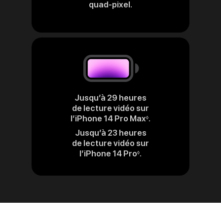
quad‑pixel.
Jusqu’à 29 heures
de lecture vidéo sur
l’iPhone 14 Pro Max
.
Renvoi
◊
aux
Jusqu’à 23 heures
mentions
de lecture vidéo sur
légales
l’iPhone 14 Pro
.
Renvoi
◊
aux
mentions
légales