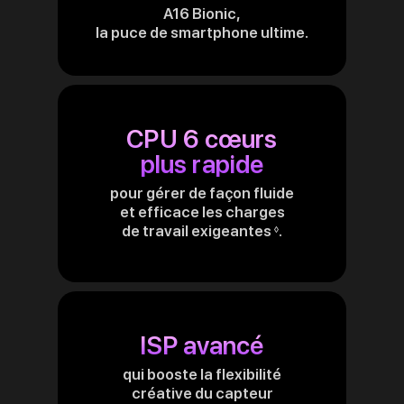
A16 Bionic,
la puce de smartphone ultime.
CPU 6 cœurs
plus rapide
pour gérer de façon fluide
et efficace les charges
de travail exigeantes
.
Renvoi
◊
aux
mentions
légales
ISP avancé
qui booste la flexibilité
créative du capteur