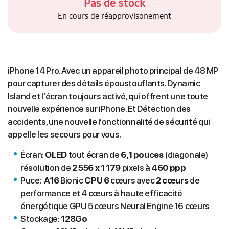
Pas de stock
En cours de réapprovisonement
iPhone 14 Pro. Avec un appareil photo principal de 48 MP
pour capturer des détails époustouflants. Dynamic
Island et l'écran toujours activé, qui offrent une toute
nouvelle expérience sur iPhone. Et Détection des
accidents, une nouvelle fonctionnalité de sécurité qui
appelle les secours pour vous.
Écran:
OLED
tout écran de
6,1 pouces
(diagonale)
résolution de
2 556 x 1 179
pixels à
460 ppp
Puce:
A16
Bionic
CPU 6
cœurs avec
2 cœurs
de
performance et 4 cœurs à haute efficacité
énergétique GPU 5 cœurs Neural Engine 16 cœurs
Stockage:
128G
o