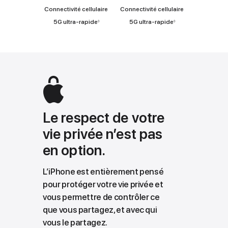
Connectivité cellulaire
Connectivité cellulaire
Renvoi
Renvoi
5G ultra‑rapide
5G ultra‑rapide
◊
◊
aux
aux
mentions
mentions
légales
légales
Le respect de votre
vie privée n’est pas
en option.
L’iPhone est entièrement pensé
pour protéger votre vie privée et
vous permettre de contrôler ce
que vous partagez, et avec qui
vous le partagez.