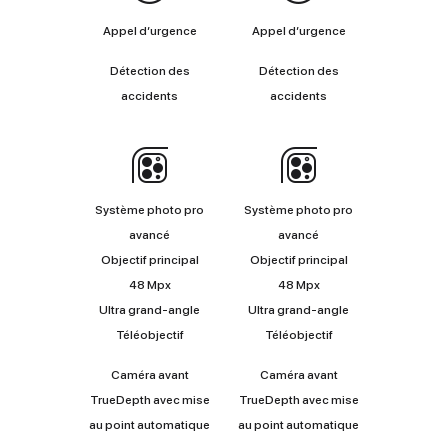
Appel d’urgence
Appel d’urgence
Détection des
Détection des
accidents
accidents
Appareil
photo
Système photo pro
Système photo pro
avancé
avancé
Objectif principal
Objectif principal
48 Mpx
48 Mpx
Ultra grand‑angle
Ultra grand‑angle
Téléobjectif
Téléobjectif
Caméra avant
Caméra avant
TrueDepth avec mise
TrueDepth avec mise
au point automatique
au point automatique