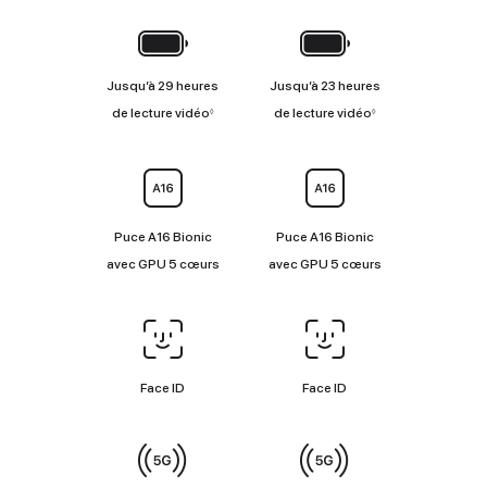
Batterie
Jusqu’à 29 heures
Jusqu’à 23 heures
Renvoi
Renvoi
de lecture vidéo
de lecture vidéo
◊
◊
aux
aux
mentions
mentions
légales
légales
Puce
Puce A16 Bionic
Puce A16 Bionic
avec GPU 5 cœurs
avec GPU 5 cœurs
Face ID/Touch ID
Face ID
Face ID
Connectivité
cellulaire