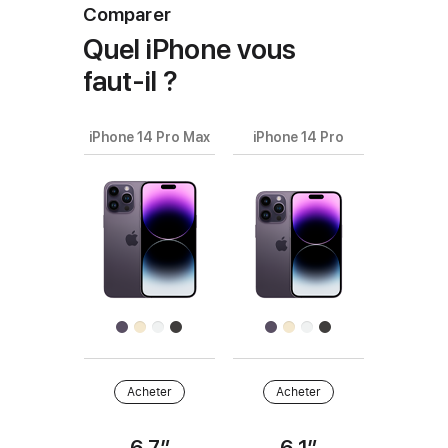
Comparer
Quel iPhone vous
faut‑il ?
iPhone 14 Pro Max
iPhone 14 Pro
Choisissez
les
modèles
Images
à comparer.
de
produits
Finition
Acheter
Acheter
Acheter
6,7″
6,1″