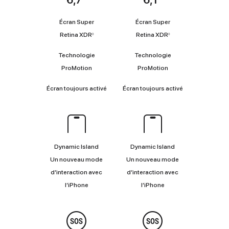
Coup
d’œil
Écran Super
Écran Super
Renvoi
Renvoi
Retina XDR
Retina XDR
◊
◊
aux
aux
mentions
mentions
Technologie
Technologie
légales
légales
ProMotion
ProMotion
Écran toujours activé
Écran toujours activé
Dynamic
Island
Dynamic Island
Dynamic Island
Un nouveau mode
Un nouveau mode
d’interaction avec
d’interaction avec
l’iPhone
l’iPhone
Sécurité