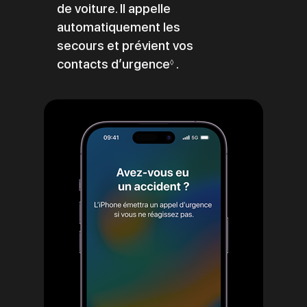
de voiture. Il appelle
automatiquement les
secours et prévient vos
contacts d’urgence
Renvoi
.
◊
aux
mentions
légales