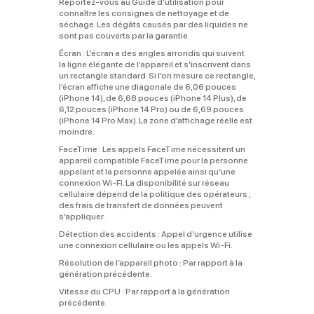
Reportez‑vous au Guide d’utilisation pour
connaître les consignes de nettoyage et de
séchage. Les dégâts causés par des liquides ne
sont pas couverts par la garantie.
Écran :
L’écran a des angles arrondis qui suivent
la ligne élégante de l’appareil et s’inscrivent dans
un rectangle standard. Si l’on mesure ce rectangle,
l’écran affiche une diagonale de 6,06 pouces
(iPhone 14), de 6,68 pouces (iPhone 14 Plus), de
6,12 pouces (iPhone 14 Pro) ou de 6,69 pouces
(iPhone 14 Pro Max). La zone d’affichage réelle est
moindre.
FaceTime :
Les appels FaceTime nécessitent un
appareil compatible FaceTime pour la personne
appelant et la personne appelée ainsi qu’une
connexion Wi‑Fi. La disponibilité sur réseau
cellulaire dépend de la politique des opérateurs ;
des frais de transfert de données peuvent
s’appliquer.
Détection des accidents :
Appel d’urgence utilise
une connexion cellulaire ou les appels Wi‑Fi.
Résolution de l’appareil photo :
Par rapport à la
génération précédente.
Vitesse du CPU :
Par rapport à la génération
précédente.