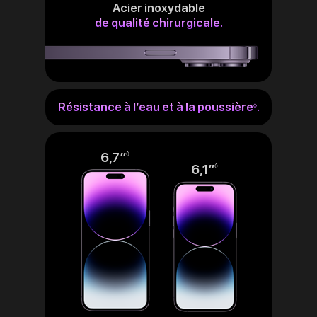
Acier inoxydable
de qualité chirurgicale.
Résistance à l’eau et à la poussière
.
Renvoi
◊
aux
mentions
légales
6,7″
Renvoi
◊
6,1″
Renvoi
◊
aux
aux
mentions
mentions
légales
légales