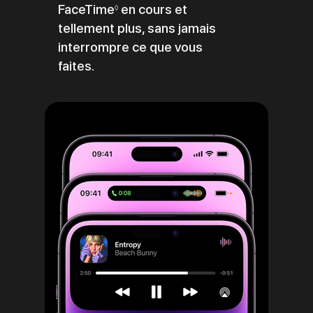
FaceTime
Renvoi
en cours et
◊
tellement plus, sans jamais
aux
interrompre ce que vous
mentions
faites.
légales