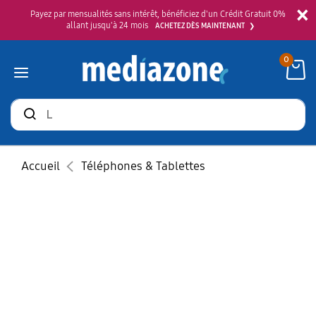
×
Payez par mensualités sans intérêt, bénéficiez d'un Crédit Gratuit 0%
allant jusqu'à 24 mois
ACHETEZ DÈS MAINTENANT
0
Rechercher
des
produits
Accueil
Téléphones & Tablettes