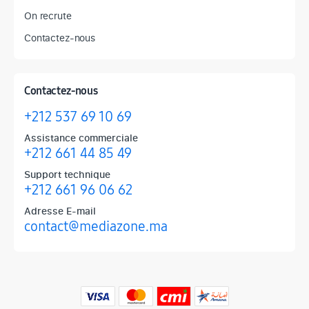
On recrute
Contactez-nous
Contactez-nous
+212 537 69 10 69
Assistance commerciale
+212 661 44 85 49
Support technique
+212 661 96 06 62
Adresse E-mail
contact@mediazone.ma
Produits phares chez Mediazone
Retrouvez chez Mediazone les références incontournables : Apple, 