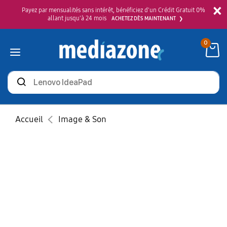
×
Payez par mensualités sans intérêt, bénéficiez d'un Crédit Gratuit 0%
allant jusqu'à 24 mois
ACHETEZ DÈS MAINTENANT
0
Rechercher
des
produits
Accueil
Image & Son