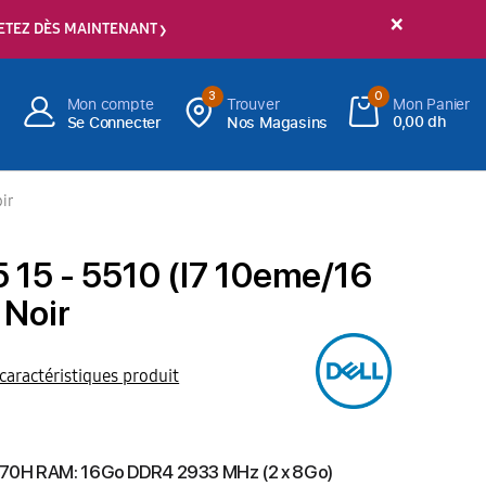
×
ETEZ DÈS MAINTENANT
3
0
Mon compte
Trouver
Mon Panier
0,00 dh
Se Connecter
Nos Magasins
ir
 15 - 5510 (I7 10eme/16
 Noir
 caractéristiques produit
0870H RAM: 16Go DDR4 2933 MHz (2 x 8Go)