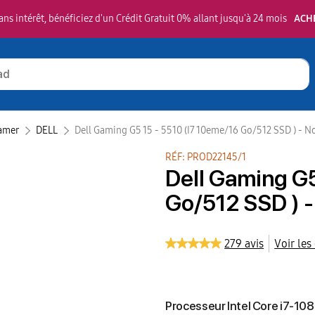
ns intérêt, bénéficiez d'un Crédit Gratuit 0% allant jusqu'à 24 mois
ACH
amer
DELL‎
Dell Gaming G5 15 - 5510 (I7 10eme/16 Go/512 SSD ) - No
RÉF: PROD22145/1
Dell Gaming G5
Go/512 SSD ) -
279 avis
Voir les
Processeur Intel Core i7-1