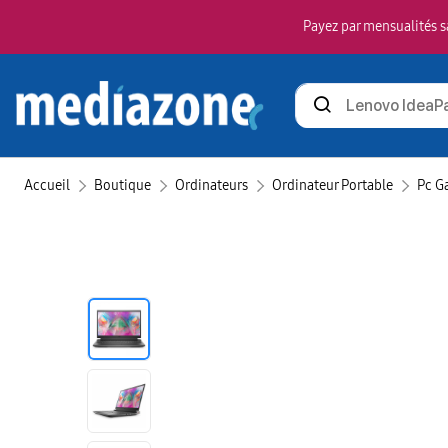
Payez par mensualités sa
Rechercher
des
produits
Accueil
Boutique
Ordinateurs
Ordinateur Portable
Pc G