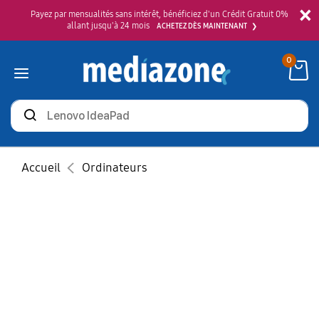
×
Payez par mensualités sans intérêt, bénéficiez d'un Crédit Gratuit 0%
allant jusqu'à 24 mois
ACHETEZ DÈS MAINTENANT
0
Rechercher
des
produits
Accueil
Ordinateurs