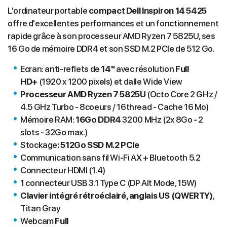
L'ordinateur portable
compact Dell Inspiron 14 5425
offre d'excellentes performances et un fonctionnement
rapide grâce à son processeur AMD Ryzen 7 5825U, ses
16 Go de mémoire DDR4 et son SSD M.2 PCIe de 512 Go.
Ecran: anti-reflets de
14"
avec résolution
Full
HD+
(1920 x 1200 pixels) et dalle Wide View
Processeur AMD Ryzen 7 5825U
(Octo Core 2 GHz /
4.5 GHz Turbo - 8coeurs / 16thread - Cache 16 Mo)
Mémoire RAM:
16Go
DDR4
3200 MHz (2x 8Go - 2
slots - 32Go
max.)
Stockage
: 512Go SSD M.2 PCIe
Communication sans fil Wi-Fi AX + Bluetooth 5.2
Connecteur HDMI (1.4)
1 connecteur USB 3.1 Type C (DP Alt Mode, 15W)
Clavier intégré rétroéclairé, anglais US (QWERTY)
,
Titan Gray
Webcam
Full