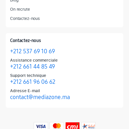
On recrute
Contactez-nous
Contactez-nous
+212 537 69 10 69
Assistance commerciale
+212 661 44 85 49
Support technique
+212 661 96 06 62
Adresse E-mail
contact@mediazone.ma
Produits phares chez Mediazone
Retrouvez chez Mediazone les références incontournables : Apple, 