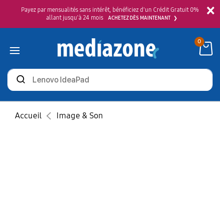
×
Payez par mensualités sans intérêt, bénéficiez d'un Crédit Gratuit 0%
allant jusqu'à 24 mois
ACHETEZ DÈS MAINTENANT
0
Rechercher
des
produits
Accueil
Image & Son