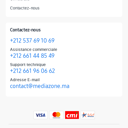
Contactez-nous
Contactez-nous
+212 537 69 10 69
Assistance commerciale
+212 661 44 85 49
Support technique
+212 661 96 06 62
Adresse E-mail
contact@mediazone.ma
Produits phares chez Mediazone
Retrouvez chez Mediazone les références incontournables : Apple, 