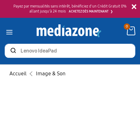
×
Payez par mensualités sans intérêt, bénéficiez d'un Crédit Gratuit 0%
allant jusqu'à 24 mois
ACHETEZ DÈS MAINTENANT
0
Rechercher
des
produits
Accueil
Image & Son