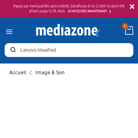
×
Payez par mensualités sans intérêt, bénéficiez d'un Crédit Gratuit 0%
allant jusqu'à 24 mois
ACHETEZ DÈS MAINTENANT
0
Rechercher
des
produits
Accueil
Image & Son