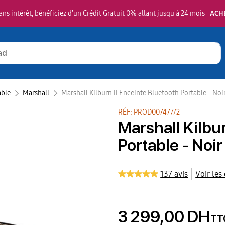
ns intérêt, bénéficiez d'un Crédit Gratuit 0% allant jusqu'à 24 mois
ACH
able
Marshall‎
Marshall Kilburn II Enceinte Bluetooth Portable - Noi
RÉF: PROD007477/2
Marshall Kilbur
Portable - Noir
137 avis
Voir les
3 299,00 DH
TT