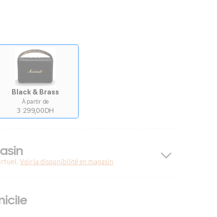
Black & Brass
À partir de
3 299,00DH
asin
rtuel.
Voir la disponibilité en magasin
icile