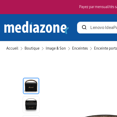
Payez par mensualités sa
Rechercher
des
produits
Accueil
Boutique
Image & Son
Enceintes
Enceinte port