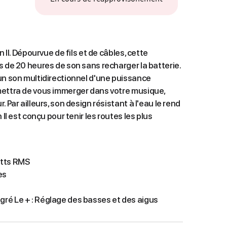
n II. Dépourvue de fils et de câbles, cette
s de 20 heures de son sans recharger la batterie.
un son multidirectionnel d'une puissance
mettra de vous immerger dans votre musique,
 Par ailleurs, son design résistant à l'eau le rend
 II est conçu pour tenir les routes les plus
atts RMS
es
égré Le + : Réglage des basses et des aigus