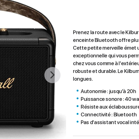
Prenez la route avec le Kilbur
enceinte Bluetooth offre plu
Cette petite merveille émet 
exceptionnelle qui vous per
chez vous comme à l'extérieur.
robuste et durable. Le Kilburn
longues.
Autonomie : jusqu'à 20h
Puissance sonore : 40 w
Résiste aux éclaboussur
Connectivité : Bluetooth
Pas d'assistant vocal int