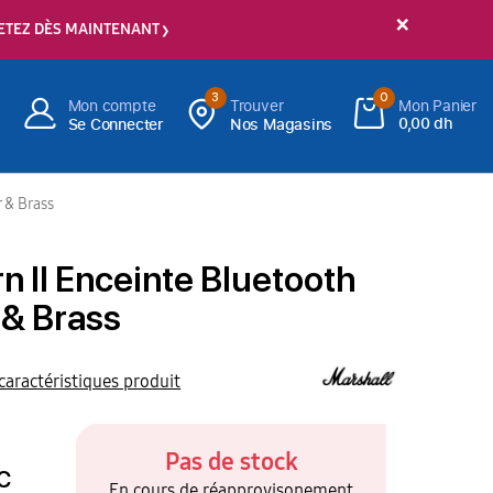
×
ETEZ DÈS MAINTENANT
3
0
Mon compte
Trouver
Mon Panier
0,00 dh
Se Connecter
Nos Magasins
r & Brass
n II Enceinte Bluetooth
 & Brass
 caractéristiques produit
Pas de stock
C
En cours de réapprovisonement