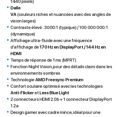
1440 pixels)
Dalle
VA
(couleurs riches et nuancées avec des angles de
vision larges)
Contraste élevé : 3000:1 (typique) / 100 000 000:1
(dynamique)
Affichage ultra-fluide avec une fréquence
d'affichage de
170 Hz en DisplayPort / 144 Hz en
HDMI
Temps de réponse de 1 ms (MPRT)
Fonction Night Vision, pour des détails clairs dans les
environnements sombres
Technologie
AMD Freesync Premium
Confort oculaire optimisé avec les technologies
Anti-Flicker
et
Less Blue Light
2 connecteurs HDMI 2.0b + 1 connecteur DisplayPort
1.2a
Design gamer avec cadre mince, idéal pour une