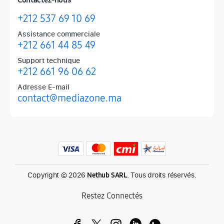
+212 537 69 10 69
Assistance commerciale
+212 661 44 85 49
Support technique
+212 661 96 06 62
Adresse E-mail
contact@mediazone.ma
Produits phares chez Mediazone
Retrouvez chez Mediazone les références incontournables : Apple, 
Copyright © 2026
. Tous droits réservés.
Nethub SARL
Restez Connectés