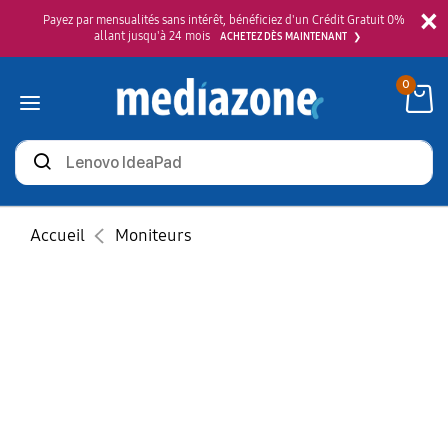
×
Payez par mensualités sans intérêt, bénéficiez d'un Crédit Gratuit 0%
allant jusqu'à 24 mois
ACHETEZ DÈS MAINTENANT
0
Rechercher
des
produits
Accueil
Moniteurs