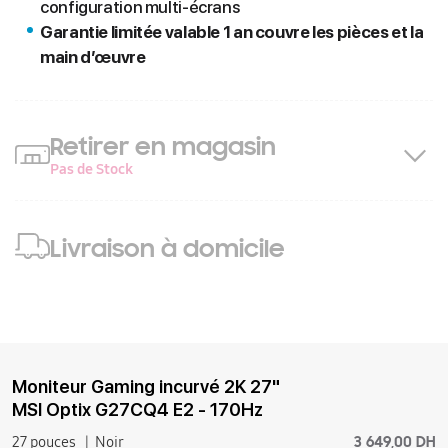
configuration multi-écrans
Garantie limitée valable 1 an couvre les pièces et la
main d’œuvre
Retirer en magasin
Pas de Stock
Livraison à domicile
Moniteur Gaming incurvé 2K 27"
MSI Optix G27CQ4 E2 - 170Hz
3 649,00 DH
27 pouces
Noir