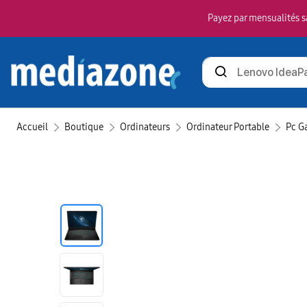
Payez par mensualités sa
Rechercher
des
produits
Accueil
Boutique
Ordinateurs
Ordinateur Portable
Pc G