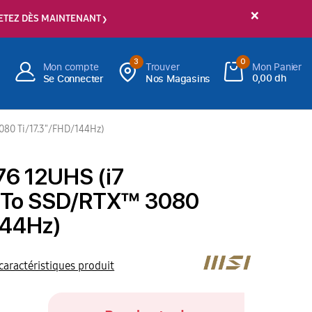
×
ETEZ DÈS MAINTENANT
3
0
Mon compte
Trouver
Mon Panier
0,00 dh
Se Connecter
Nos Magasins
080 Ti/17.3"/FHD/144Hz)
76 12UHS (i7
1To SSD/RTX™ 3080
144Hz)
 caractéristiques produit