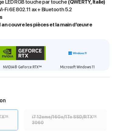
age LED RGB touche par touche
(QWERTY, Italie)
-Fi 6E 802.11 ax + Bluetooth 5.2
s
1 an couvre les pièces et la main d’œuvre
NVIDIA® GeForce RTX™
Microsoft Windows 11
ion
RTX™
i7 12eme/16Go/1To SSD/RTX™
3060