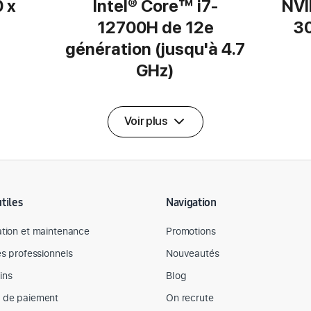
0 x
Intel® Core™ i7-
NVI
12700H de 12e
3
génération (jusqu'à 4.7
GHz)
Voir plus
utiles
Navigation
tion et maintenance
Promotions
es professionnels
Nouveautés
ins
Blog
 de paiement
On recrute