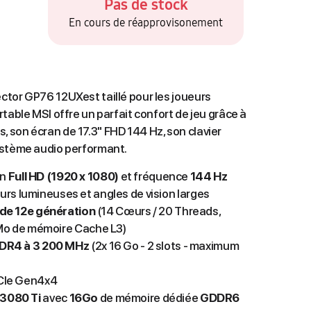
Pas de stock
En cours de réapprovisonement
tor GP76 12UXest taillé pour les joueurs
table MSI offre un parfait confort de jeu grâce à
son écran de 17.3" FHD 144 Hz, son clavier
ystème audio performant.
on
Full HD (1920 x 1080)
et fréquence
144
Hz
eurs lumineuses et angles de vision larges
de 12e génération
(14 Cœurs / 20 Threads,
Mo de mémoire Cache L3)
DR4 à 3 200 MHz
(2x 16 Go - 2 slots - maximum
CIe Gen4x4
3080 Ti
avec
1
6Go
de mémoire dédiée
GDDR6