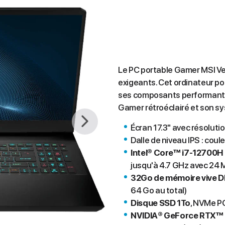
Le PC portable Gamer MSI Vec
exigeants. Cet ordinateur por
ses composants performants, 
Gamer rétroéclairé et son s
Écran 17.3" avec résoluti
Dalle de niveau IPS : coul
Intel® Core™ i7-12700H 
jusqu'à 4.7 GHz avec
24 
32Go
de mémoire vive
D
64 Go au total)
Disque SSD 1To
, NVMe P
NVIDIA® GeForce RTX™ 