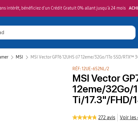
ns intérêt, bénéficiez d'un Crédit Gratuit 0% allant jusqu'à 24 mois
ACH
amer
MSI‎
MSI Vector GP76 12UHS (i7 12eme/32Go/1To SSD/RTX™ 3
RÉF: 12UE-652NL/2
MSI Vector GP
12eme/32Go/
Ti/17.3"/FHD/
272 avis
Voir les