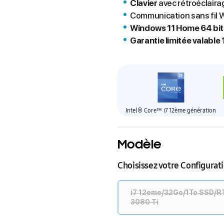
Clavier
avec rétroéclair
Communication sans fil Wi
Windows 11 Home 64 bit
Garantie limitée valable 
Intel® Core™ i7 12ème génération
Modèle
Choisissez votre Configurat
i7 12eme/32Go/1To SSD/
3080 Ti