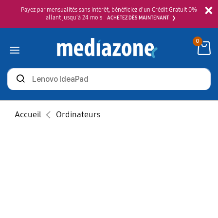
×
Payez par mensualités sans intérêt, bénéficiez d'un Crédit Gratuit 0%
allant jusqu'à 24 mois
ACHETEZ DÈS MAINTENANT
0
Rechercher
des
produits
Accueil
Ordinateurs