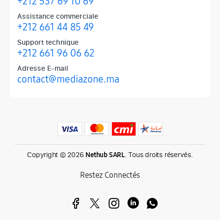
+212 537 69 10 69
Assistance commerciale
+212 661 44 85 49
Support technique
+212 661 96 06 62
Adresse E-mail
contact@mediazone.ma
Produits phares chez Mediazone
Retrouvez chez Mediazone les références incontournables : Apple, 
Copyright © 2026
. Tous droits réservés.
Nethub SARL
Restez Connectés