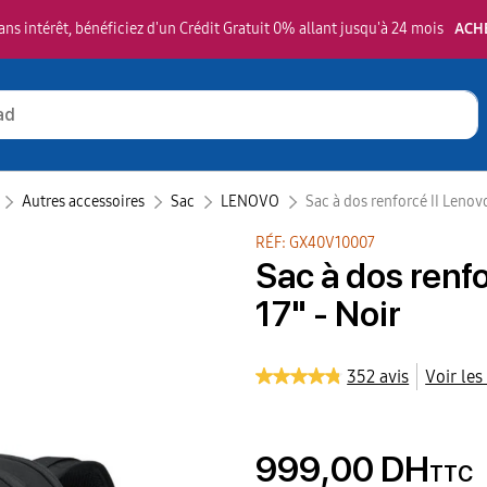
ns intérêt, bénéficiez d'un Crédit Gratuit 0% allant jusqu'à 24 mois
ACH
Autres accessoires
Sac
LENOVO‎
Sac à dos renforcé II Lenov
RÉF: GX40V10007
Sac à dos renf
17" - Noir
352 avis
Voir les
999,00 DH
TTC