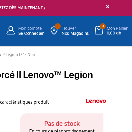
×
ETEZ DÈS MAINTENANT
3
0
Mon compte
Trouver
Mon Panier
0,00 dh
Se Connecter
Nos Magasins
o™ Legion 17" - Noir
orcé II Lenovo™ Legion
 caractéristiques produit
Pas de stock
En cours de réapprovisonement