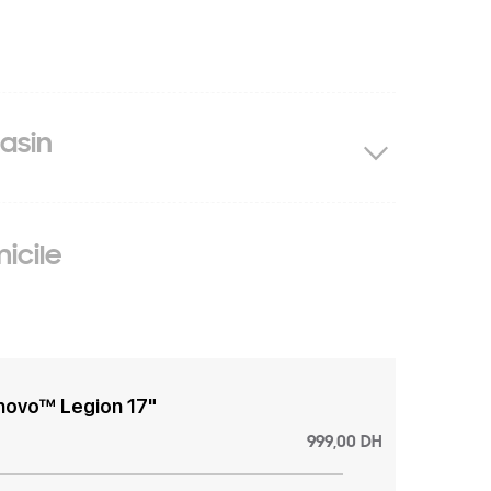
asin
icile
enovo™ Legion 17"
999,00 DH