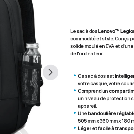
Le sac à dos
Lenovo™ Legio
commodité et style. Conçu pou
solide moulé en EVA et d'un
de l'ordinateur.
Ce sac à dos est
intelli
votre casque, votre souris
Comprend un
compartime
un niveau de protection s
appareil.
Une
bandoulière réglabl
505 mm x 360 mm x 180
Léger et facile à transpo