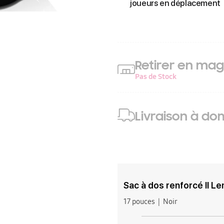
joueurs en déplacement
Retirer en mag
Pas de Stock
Livraison à dom
Sac à dos renforcé II L
17 pouces
Noir