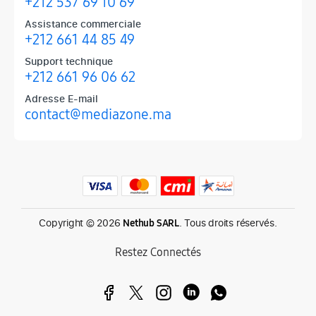
+212 537 69 10 69
Assistance commerciale
+212 661 44 85 49
Support technique
+212 661 96 06 62
Adresse E-mail
contact@mediazone.ma
Produits phares chez Mediazone
Retrouvez chez Mediazone les références incontournables : Apple, 
Copyright © 2026
. Tous droits réservés.
Nethub SARL
Restez Connectés