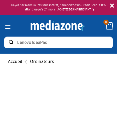
×
Payez par mensualités sans intérêt, bénéficiez d'un Crédit Gratuit 0%
allant jusqu'à 24 mois
ACHETEZ DÈS MAINTENANT
0
Rechercher
des
produits
Accueil
Ordinateurs