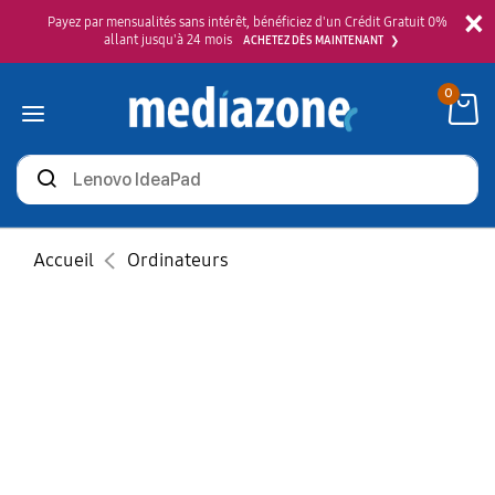
×
Payez par mensualités sans intérêt, bénéficiez d'un Crédit Gratuit 0%
allant jusqu'à 24 mois
ACHETEZ DÈS MAINTENANT
0
Rechercher
des
produits
Accueil
Ordinateurs