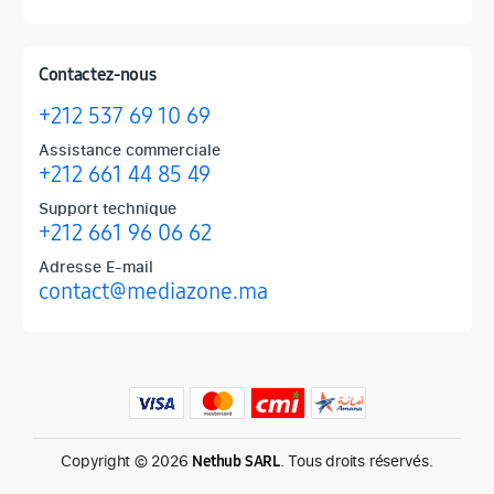
Contactez-nous
+212 537 69 10 69
Assistance commerciale
+212 661 44 85 49
Support technique
+212 661 96 06 62
Adresse E-mail
contact@mediazone.ma
Produits phares chez Mediazone
Retrouvez chez Mediazone les références incontournables : Apple, 
Copyright © 2026
. Tous droits réservés.
Nethub SARL