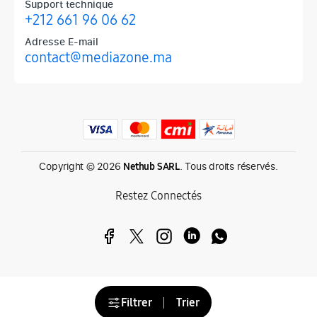
Support technique
+212 661 96 06 62
Adresse E-mail
contact@mediazone.ma
Produits phares chez Mediazone
Retrouvez chez Mediazone les références incontournables : Apple, 
Copyright © 2026
. Tous droits réservés.
Nethub SARL
Restez Connectés
Filtrer
Trier