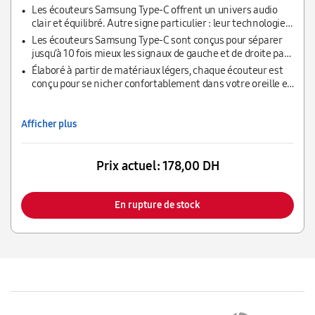
Les écouteurs Samsung Type-C offrent un univers audio
clair et équilibré. Autre signe particulier : leur technologie
signée AKG, pour un son de qualité professionnelle.
Les écouteurs Samsung Type-C sont conçus pour séparer
jusqu’à 10 fois mieux les signaux de gauche et de droite par
rapport à des écouteurs de 3.5 mm.
Élaboré à partir de matériaux légers, chaque écouteur est
conçu pour se nicher confortablement dans votre oreille et
vous plonger en immersion dans vos morceaux préférés.
Afficher plus
Prix actuel:
178,00 DH
En rupture de stock