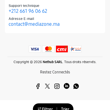
Support technique
+212 661 96 06 62
Adresse E-mail
contact@mediazone.ma
Produits phares chez Mediazone
Retrouvez chez Mediazone les références incontournables : Apple, 
Copyright © 2026
. Tous droits réservés.
Nethub SARL
Restez Connectés
Filtrer
Trier