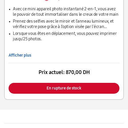
Avec ce mini appareil photo instantané 2-en-1, vous avez
le pouvoir de tout immortaliser dans le creux de votre main
Prenez des selfies avec le miroir et l’anneau lumineux, et
vérifiez votre pose grâce à l’option visée par l'écran
disponible via l'application Canon Mini Print
Lorsque vous êtes en déplacement, vous pouvez imprimer
jusqu'25 photos.
Afficher plus
Prix actuel:
870,00 DH
En rupture de stock