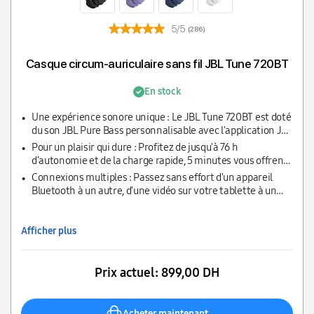
5/5
(286)
Casque circum-auriculaire sans fil JBL Tune 720BT
En stock
Une expérience sonore unique : Le JBL Tune 720BT est doté
du son JBL Pure Bass personnalisable avec l'application JBL
Headphones, adaptez le son à vos goûts et profitez de votre
Pour un plaisir qui dure : Profitez de jusqu'à 76 h
expérience d'écoute
d'autonomie et de la charge rapide, 5 minutes vous offrent
3 h de musique en plus ; avec le câble USB-C rechargez la
Connexions multiples : Passez sans effort d'un appareil
batterie en 2 h seulement
Bluetooth à un autre, d'une vidéo sur votre tablette à un
appel sur votre téléphone portable, ne manquez jamais un
appel
Afficher plus
Prix actuel:
899,00 DH
Acheter maintenant