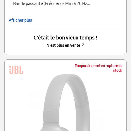
Utilisation: Hi-Fi
Bande passante (Fréquence Mini): 20 Hz
Pliable: Oui
Bande passante (Fréquence Maxi): 20 KHz
High-Res audio (Haute définition): Non
Réduction de bruit active: Non
Afficher plus
C'était le bon vieux temps !
N'est plus en vente
Temporairement en rupture de
stock