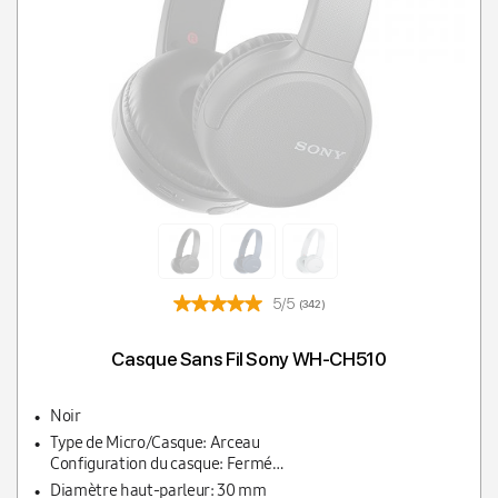
5/5
(342)
Casque Sans Fil Sony WH-CH510
Noir
Type de Micro/Casque: Arceau
Configuration du casque: Fermé
Couplage auriculaire: Supra-auriculaire
Diamètre haut-parleur: 30 mm