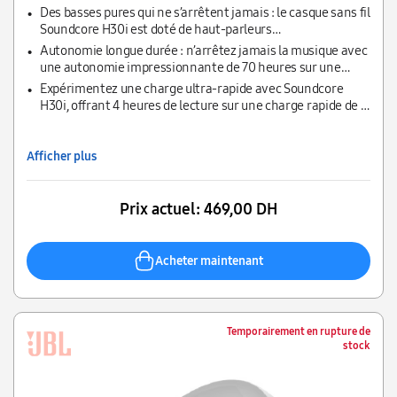
Des basses pures qui ne s’arrêtent jamais : le casque sans fil
Soundcore H30i est doté de haut-parleurs
surdimensionnés de 40 mm pour offrir un son puissant et
Autonomie longue durée : n’arrêtez jamais la musique avec
constant, ainsi que des basses pures améliorées, pour
une autonomie impressionnante de 70 heures sur une
donner vie à votre musique.
seule charge.
Expérimentez une charge ultra-rapide avec Soundcore
H30i, offrant 4 heures de lecture sur une charge rapide de 5
minutes.
Afficher plus
Prix actuel:
469,00 DH
Acheter maintenant
Temporairement en rupture de
stock