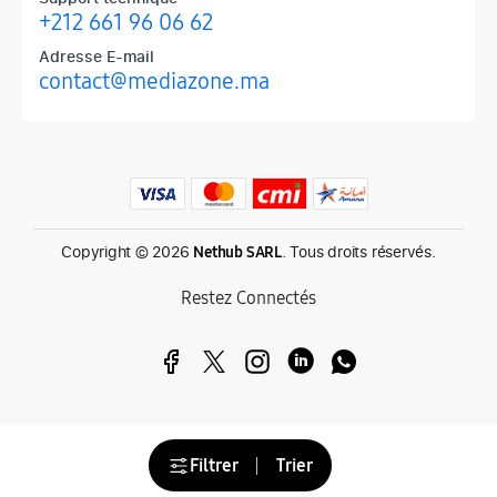
+212 661 96 06 62
Adresse E-mail
contact@mediazone.ma
Produits phares chez Mediazone
Retrouvez chez Mediazone les références incontournables : Apple, 
Copyright © 2026
. Tous droits réservés.
Nethub SARL
Restez Connectés
Filtrer
Trier