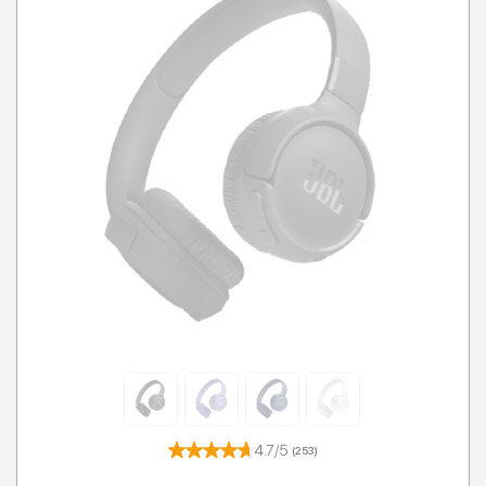
4.7/5
(253)