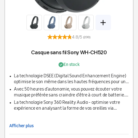
4.8/5
(230)
Casque sans fil Sony WH-CH520
En stock
La technologie DSEE (Digital Sound Enhancement Engine)
optimise le son même dans les hautes fréquences pour un
son authentique. Vous pouvez adapter le son à votre style
Avec 50 heures d'autonomie, vous pouvez écouter votre
de musique grâce à l'égaliseur de l'application Sony |
musique préférée sans craindre d'être à court de batterie.
Headphones Connect.
Si l'autonomie du casque devient trop faible, une recharge
La technologie Sony 360 Reality Audio - optimise votre
rapide de 3 minutes peut vous redonner 1,5 heure d'écoute.
expérience en analysant la forme de vos oreilles via
l'application Sony | Headphones Connect, pour apporter
une expérience musicale toujours plus immersive et sur
mesure.
Afficher plus