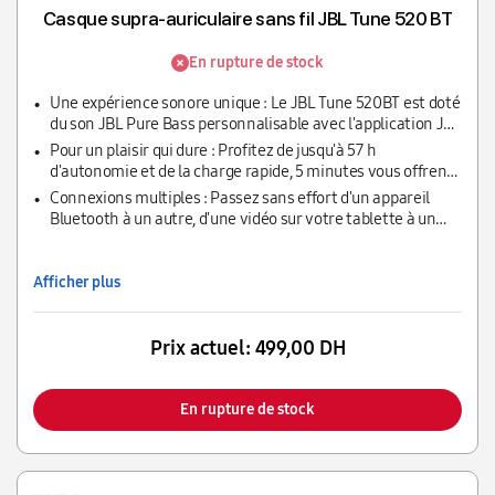
Casque supra-auriculaire sans fil JBL Tune 520 BT
En rupture de stock
Une expérience sonore unique : Le JBL Tune 520BT est doté
du son JBL Pure Bass personnalisable avec l'application JBL
Headphones, adaptez le son à vos goûts et profitez de votre
Pour un plaisir qui dure : Profitez de jusqu'à 57 h
expérience d'écoute
d'autonomie et de la charge rapide, 5 minutes vous offrent
3 h de musique en plus ; avec le câble USB-C rechargez la
Connexions multiples : Passez sans effort d'un appareil
batterie en 2 h seulement
Bluetooth à un autre, d'une vidéo sur votre tablette à un
appel sur votre téléphone portable, ne manquez jamais un
appel
Afficher plus
Prix actuel:
499,00 DH
En rupture de stock