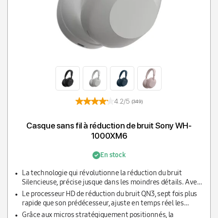
4.2/5
(349)
Casque sans fil à réduction de bruit Sony WH-
1000XM6
En stock
La technologie qui révolutionne la réduction du bruit
Silencieuse, précise jusque dans les moindres détails. Avec
des processeurs avancés et un système de micro adaptatif,
Le processeur HD de réduction du bruit QN3, sept fois plus
la réduction du son est optimisée en temps réel pour que
rapide que son prédécesseur, ajuste en temps réel les
vous puissiez rester dans votre bulle et que votre son reste
données de 12 micros, améliorant ainsi la réduction du
Grâce aux micros stratégiquement positionnés, la