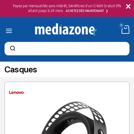
×
Payez par mensualités sans intérêt, bénéficiez d'un Crédit Gratuit 0%
allant jusqu'à 24 mois
ACHETEZ DÈS MAINTENANT
0
Rechercher
des
produits
Casques
Ordinateurs
Moniteurs
Imprimantes
Téléphones & Tablettes
Instruments de musique
Image & Son
Jeux vidéo
Petit Électroménager