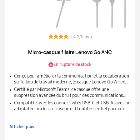
4.2/5
(201)
Micro-casque filaire Lenovo Go ANC
En rupture de stock
Conçu pour améliorer la communication et la collaboration
sur le lieu de travail moderne, le casque Lenovo Go Wired
ANC offre plusieurs fonctionnalités indispensables.
Certifié par Microsoft Teams, ce casque offre une
suppression avancée du bruit pour des communications
claires dans les environnements de travail modernes.
Compatible avec les connectivités USB-C et USB-A, avec un
adaptateur inclus, ce casque est l'outil essentiel pour une
collaboration efficace, que ce soit au bureau ou en
télétravail.
Afficher plus