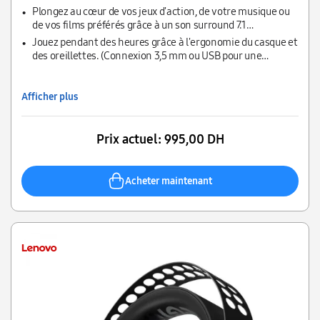
la gamme Legion.
Plongez au cœur de vos jeux d'action, de votre musique ou
de vos films préférés grâce à un son surround 7.1
exceptionnel sans pilote et des profils audio dédiés.
Jouez pendant des heures grâce à l'ergonomie du casque et
des oreillettes. (Connexion 3,5 mm ou USB pour une
compatibilité multiplateforme)
Afficher plus
Prix actuel:
995,00 DH
Acheter maintenant