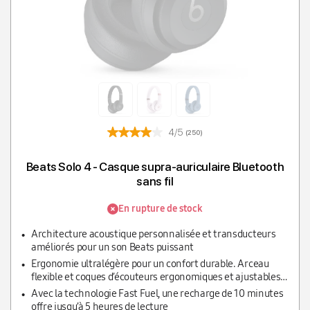
4/5
(250)
Beats Solo 4 - Casque supra-auriculaire Bluetooth
sans fil
En rupture de stock
Architecture acoustique personnalisée et transducteurs
améliorés pour un son Beats puissant
Ergonomie ultralégère pour un confort durable. Arceau
flexible et coques d’écouteurs ergonomiques et ajustables
pour un maintien idéal
Avec la technologie Fast Fuel, une recharge de 10 minutes
offre jusqu’à 5 heures de lecture