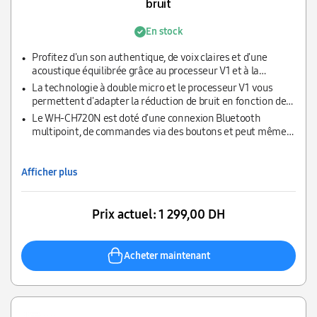
bruit
En stock
Profitez d'un son authentique, de voix claires et d'une
acoustique équilibrée grâce au processeur V1 et à la
technologie Digital Sound Enhancement Engine (DSEE), qui
La technologie à double micro et le processeur V1 vous
produisent un son de haute qualité, exactement comme les
permettent d'adapter la réduction de bruit en fonction de
artistes l'ont imaginé.
vos préférences. Avec l'application Sony | Headphones
Le WH-CH720N est doté d'une connexion Bluetooth
Connect, vous pouvez régler le niveau de réduction de bruit
multipoint, de commandes via des boutons et peut même
sur 20 niveaux différents.
être contrôlé par la voix. Les fonctionnalités Swift Pair et
Fast Pair facilitent la connexion à vos appareils
Afficher plus
Prix actuel:
1 299,00 DH
Acheter maintenant