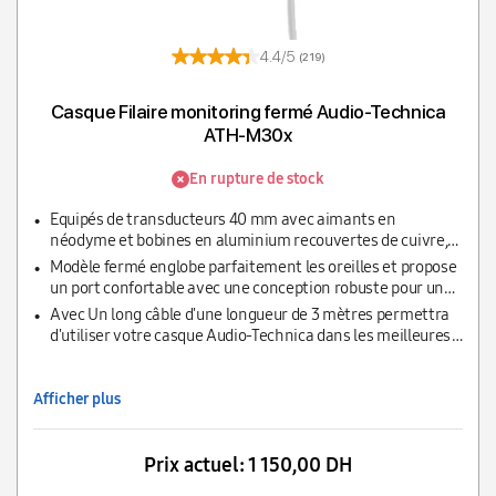
4.4/5
(219)
Casque Filaire monitoring fermé Audio-Technica
ATH-M30x
En rupture de stock
Equipés de transducteurs 40 mm avec aimants en
néodyme et bobines en aluminium recouvertes de cuivre,
le casque de monitoring ATH-M30x offre une écoute
Modèle fermé englobe parfaitement les oreilles et propose
détaillée avec des médiums précis.
un port confortable avec une conception robuste pour une
utilisation durable.
Avec Un long câble d'une longueur de 3 mètres permettra
d'utiliser votre casque Audio-Technica dans les meilleures
conditions
Afficher plus
Prix actuel:
1 150,00 DH