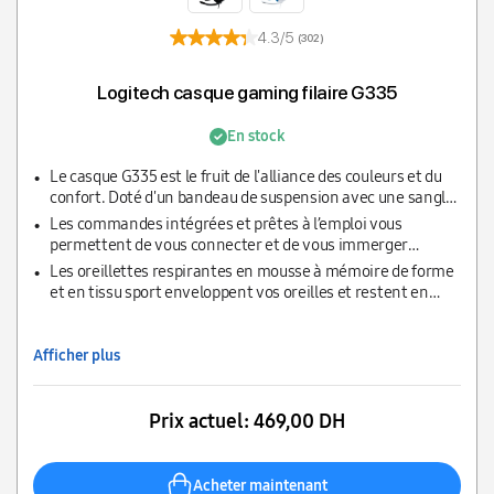
4.3/5
(302)
Logitech casque gaming filaire G335
En stock
Le casque G335 est le fruit de l'alliance des couleurs et du
confort. Doté d'un bandeau de suspension avec une sangle
réglable afin que vous puissiez choisir l'ajustement le plus
Les commandes intégrées et prêtes à l’emploi vous
confortable.
permettent de vous connecter et de vous immerger
rapidement dans le jeu.
Les oreillettes respirantes en mousse à mémoire de forme
et en tissu sport enveloppent vos oreilles et restent en
place avec suffisamment de maintien pour qu’elles restent
fermement en place.
Afficher plus
Prix actuel:
469,00 DH
Acheter maintenant