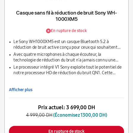
Casque sans fil à réduction de bruit Sony WH-
1000XM5
En rupture de stock
Le Sony WH1000XM5 est un casque Bluetooth 5.2 à
réduction de bruit active conçu pour ceux qui souhaitent
s’immerger totalement dans leur musique.
Avec quatre microphones à chaque écouteur, la
technologie de réduction du bruit n'a jamais connu une
telle avancée. Le son ambiant est capturé avec plus de
Le processeur intégré V1 Sony exploite tout le potentiel de
précision pour réduire considérablement le bruit à haute
notre processeur HD de réduction du bruit QN1. Cette
fréquence.
combinaison unique de technologies contrôle huit
microphones pour produire une qualité de réduction du
bruit sans précédent.
Afficher plus
Prix actuel:
3 699,00 DH
4 999,00 DH
(Économisez 1300,00 DH)
En rupture de stock