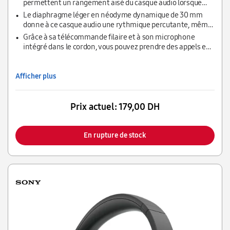
permettent un rangement aisé du casque audio lorsque
vous ne l'utilisez pas et améliore la portabilité lorsque vous
Le diaphragme léger en néodyme dynamique de 30 mm
voyagez
donne à ce casque audio une rythmique percutante, même
sur les morceaux les plus exigeants.
Grâce à sa télécommande filaire et à son microphone
intégré dans le cordon, vous pouvez prendre des appels en
mains libres sur les smartphones compatibles tout en
écoutant de la musique.
Afficher plus
Prix actuel:
179,00 DH
En rupture de stock