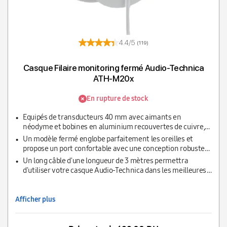
4.4/5
(119)
Casque Filaire monitoring fermé Audio-Technica
ATH-M20x
En rupture de stock
Equipés de transducteurs 40 mm avec aimants en
néodyme et bobines en aluminium recouvertes de cuivre,
le casque de monitoring ATH-M20x offre une écoute de
Un modèle fermé englobe parfaitement les oreilles et
qualité avec de bonnes basses.
propose un port confortable avec une conception robuste
pour une utilisation durable.
Un long câble d'une longueur de 3 mètres permettra
d'utiliser votre casque Audio-Technica dans les meilleures
conditions.
Afficher plus