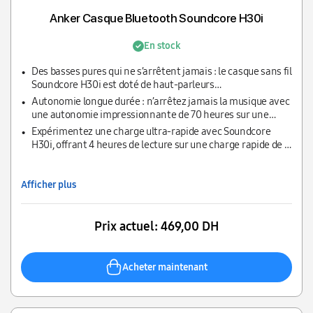
Anker Casque Bluetooth Soundcore H30i
En stock
Des basses pures qui ne s’arrêtent jamais : le casque sans fil
Soundcore H30i est doté de haut-parleurs
surdimensionnés de 40 mm pour offrir un son puissant et
Autonomie longue durée : n’arrêtez jamais la musique avec
constant, ainsi que des basses pures améliorées, pour
une autonomie impressionnante de 70 heures sur une
donner vie à votre musique.
seule charge.
Expérimentez une charge ultra-rapide avec Soundcore
H30i, offrant 4 heures de lecture sur une charge rapide de 5
minutes.
Afficher plus
Prix actuel:
469,00 DH
Acheter maintenant