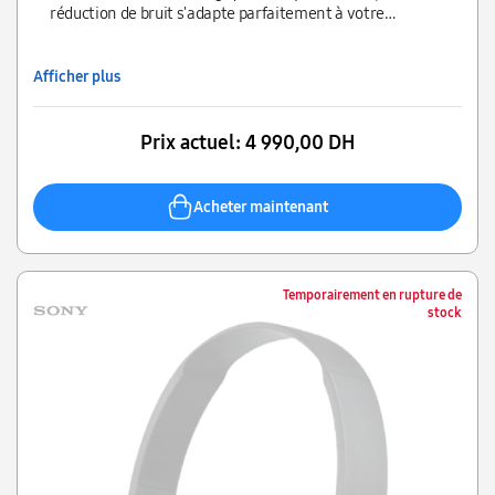
limpide
bruit, la qualité audio et la clarté des appels de manière
réduction de bruit s'adapte parfaitement à votre
significative
morphologie et à votre environnement, pour un son
puissant et naturel.
Afficher plus
Prix actuel:
4 990,00 DH
Acheter maintenant
Temporairement en rupture de
stock