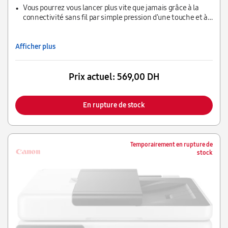
fil et une interface simple et épurée
Vous pourrez vous lancer plus vite que jamais grâce à la
connectivité sans fil par simple pression d'une touche et à
un processus de configuration simplifié
Afficher plus
Prix actuel:
569,00 DH
En rupture de stock
Temporairement en rupture de
stock