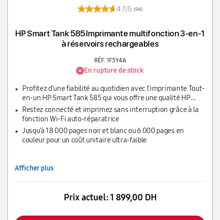
4.7/5
(94)
HP Smart Tank 585 Imprimante multifonction 3-en-1
à réservoirs rechargeables
RÉF: 1F3Y4A
En rupture de stock
Profitez d’une fiabilité au quotidien avec l’imprimante Tout-
en-un HP Smart Tank 585 qui vous offre une qualité HP
éprouvée et des économies réelles
Restez connecté et imprimez sans interruption grâce à la
fonction Wi-Fi auto-réparatrice
Jusqu’à 18 000 pages noir et blanc ou 6 000 pages en
couleur pour un coût unitaire ultra-faible
Afficher plus
Prix actuel:
1 899,00 DH