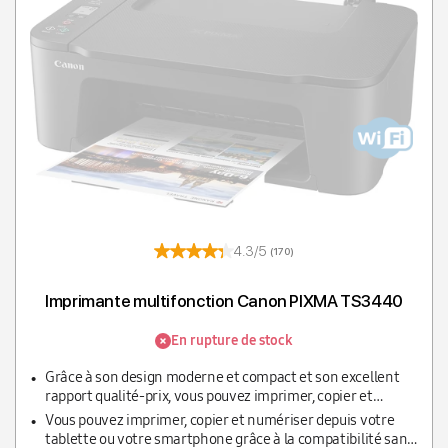
4.3/5
(170)
Imprimante multifonction Canon PIXMA TS3440
En rupture de stock
Grâce à son design moderne et compact et son excellent
rapport qualité-prix, vous pouvez imprimer, copier et
numériser sans effort.
Vous pouvez imprimer, copier et numériser depuis votre
tablette ou votre smartphone grâce à la compatibilité sans