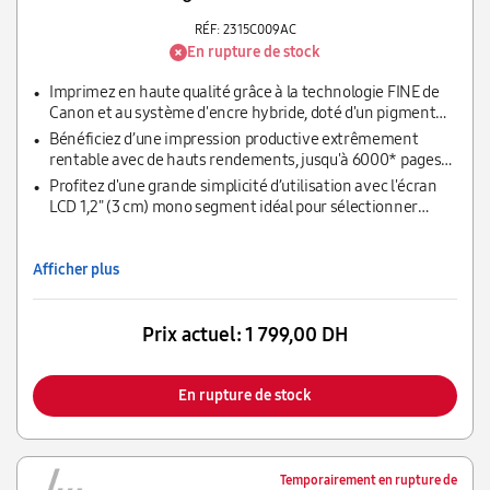
RÉF: 2315C009AC
En rupture de stock
Imprimez en haute qualité grâce à la technologie FINE de
Canon et au système d'encre hybride, doté d'un pigment
noir pour des documents nets et de couleurs à base de
Bénéficiez d’une impression productive extrêmement
colorants pour des photos éclatantes sans bordure jusqu'au
rentable avec de hauts rendements, jusqu'à 6000* pages
format A4.
avec une bouteille d'encre noire et 7000 pages avec un kit
Profitez d'une grande simplicité d’utilisation avec l'écran
de bouteilles d’encre couleur.
LCD 1,2" (3 cm) mono segment idéal pour sélectionner
plusieurs copies et vérifier l'état du Wi-Fi.
Afficher plus
Prix actuel:
1 799,00 DH
En rupture de stock
Temporairement en rupture de