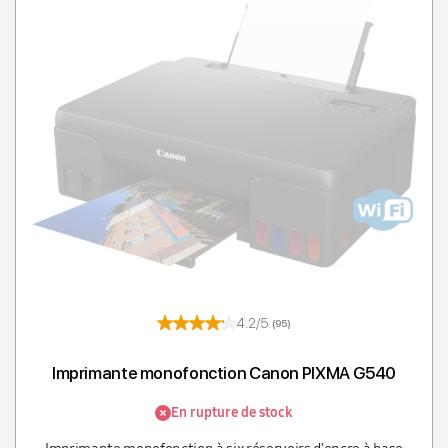
4.2/5
(95)
Imprimante monofonction Canon PIXMA G540
En rupture de stock