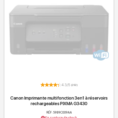
4.3/5
(292)
Canon Imprimante multifonction 3en1 à réservoirs
rechargeables PIXMA G3430
RÉF: 5989C009AA
En rupture de stock