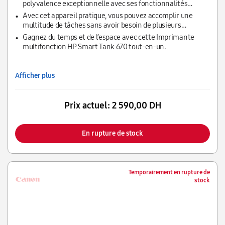
polyvalence exceptionnelle avec ses fonctionnalités
d’impression, de numérisation et de copie.
Avec cet appareil pratique, vous pouvez accomplir une
multitude de tâches sans avoir besoin de plusieurs
appareils différents.
Gagnez du temps et de l’espace avec cette Imprimante
multifonction HP Smart Tank 670 tout-en-un.
Afficher plus
Prix actuel:
2 590,00 DH
En rupture de stock
Temporairement en rupture de
stock