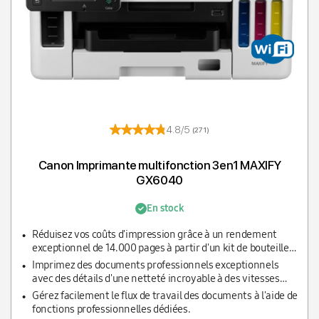
4.8/5
(271)
Canon Imprimante multifonction 3en1 MAXIFY
GX6040
En stock
Réduisez vos coûts d'impression grâce à un rendement
exceptionnel de 14.000 pages à partir d'un kit de bouteilles
d'encre couleur ou de 6000 pages avec une bouteille
Imprimez des documents professionnels exceptionnels
d'encre noire.
avec des détails d'une netteté incroyable à des vitesses
vous aidant à respecter tous vos délais, à savoir 24 ipm en
Gérez facilement le flux de travail des documents à l'aide de
noir et 15,5 ipm en couleur.
fonctions professionnelles dédiées.