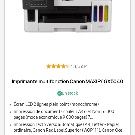
4.4/5
(264)
Imprimante multifonction Canon MAXIFY GX5040
En stock
Écran LCD 2 lignes plein point (monochrome)
Impression de documents couleur A4 6 et Noir : 6 000
pages (mode économique 9 000 pages) 7
Couleur : 14 000 pages (mode économique 21 000 pages) 8
Impression recto verso automatique (A4, Letter - Papier
ordinaire, Canon Red Label Superior (WOP111), Canon Oce