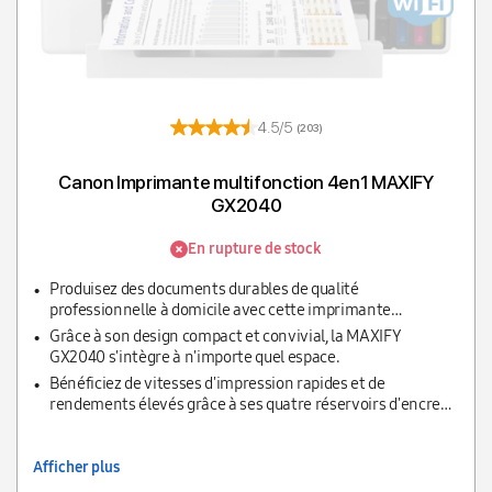
4.5/5
(203)
Canon Imprimante multifonction 4en1 MAXIFY
GX2040
En rupture de stock
Produisez des documents durables de qualité
professionnelle à domicile avec cette imprimante
multifonction MegaTank offrant un fonctionnement
Grâce à son design compact et convivial, la MAXIFY
complet par l'avant.
GX2040 s'intègre à n'importe quel espace.
Bénéficiez de vitesses d'impression rapides et de
rendements élevés grâce à ses quatre réservoirs d'encre
individuels rechargeables et facile d'accès
Afficher plus