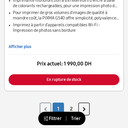
Imprimante monofonction à six réservoirs d'encre à base
de colorants rechargeables, pour une impression photo de
haute qualité
Pour imprimer de gros volumes d'images de qualité à
moindre coût, la PIXMA G540 offre simplicité, polyvalence
et qualité d'impression exceptionnelle.
Imprimez à partir d'appareils compatibles Wi-Fi -
Impression de photos sans bordure
Afficher plus
Prix actuel:
1 990,00 DH
En rupture de stock
1
2
Filtrer
Trier