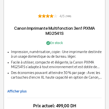
4/5
(188)
Canon Imprimante Multifonction 3en1 PIXMA
MG2541S
En stock
Impression, numérisation, copie : Une imprimante destinée
à un usage domestique ou de bureau. léger.
Facile à utiliser, compacte et élégante, la Canon PIXMA
MG2541S s'adapte à tout environnement et est dotée de
puissantes fonctionnalités répondant à tous les besoins
Des économies pouvant atteindre 30 % par page : Avec les
des particuliers.
cartouches d'encre XL haute capacité en option de Canon,
vous pouvez économiser jusqu'à 30 % sur le coût par page
par rapport aux modèles équivalents standard.
Afficher plus
Prix actuel:
499,00 DH