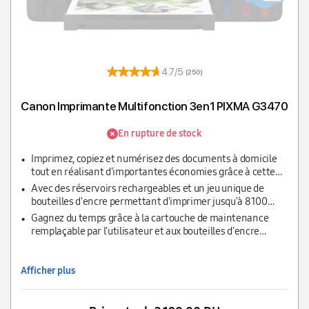
4.7/5
(250)
Canon Imprimante Multifonction 3en1 PIXMA G3470
En rupture de stock
Imprimez, copiez et numérisez des documents à domicile
tout en réalisant d'importantes économies grâce à cette
imprimante MegaTank rapide, abordable et efficace dotée
Avec des réservoirs rechargeables et un jeu unique de
de la fonctionnalité Wi-Fi.
bouteilles d'encre permettant d'imprimer jusqu'à 8100
pages
Gagnez du temps grâce à la cartouche de maintenance
remplaçable par l'utilisateur et aux bouteilles d'encre
rigides à identification mécanique
Afficher plus