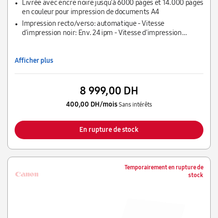
Cloud
Livrée avec encre noire jusqu'à 6000 pages et 14.000 pages
en couleur pour impression de documents A4
Impression recto/verso: automatique - Vitesse
d'impression noir: Env. 24 ipm - Vitesse d'impression
couleur: Env. 15,5 ipm
Afficher plus
8 999,00 DH
400,00 DH/mois
Sans intérêts
En rupture de stock
Temporairement en rupture de
stock