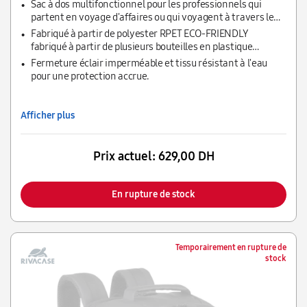
Sac à dos multifonctionnel pour les professionnels qui
partent en voyage d'affaires ou qui voyagent à travers le
monde
Fabriqué à partir de polyester RPET ECO-FRIENDLY
fabriqué à partir de plusieurs bouteilles en plastique
usagées qui auraient pu finir dans les décharges ou dans les
Fermeture éclair imperméable et tissu résistant à l'eau
océans.
pour une protection accrue.
Afficher plus
Prix actuel:
629,00 DH
En rupture de stock
Temporairement en rupture de
stock