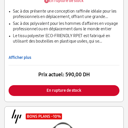
En rupture de stock
Sac à dos présente une conception raffinée idéale pour les
professionnels en déplacement, offrant une grande
capacité de rangement.
Sac à dos polyvalent pour les hommes d'affaires en voyage
professionnel ou en déplacement dans le monde entier
Le tissu polyester ECO-FRIENDLY RPET est fabriqué en
utilisant des bouteilles en plastique usées, qui se
retrouvent généralement dans des décharges ou dans
l'océan.
Afficher plus
Prix actuel:
590,00 DH
En rupture de stock
BONS PLANS
-10%