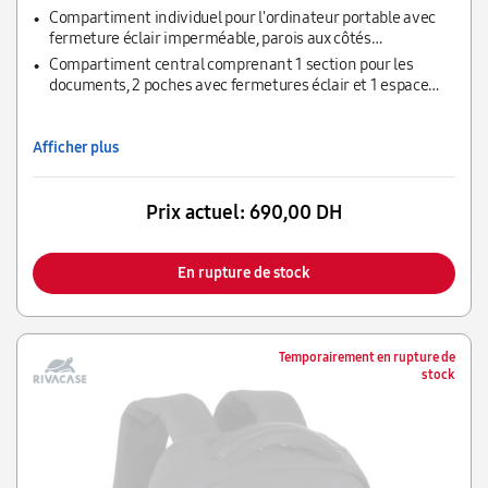
chocs, les rayures, la poussière et l'humidité.
Compartiment individuel pour l'ordinateur portable avec
fermeture éclair imperméable, parois aux côtés
rembourrés et une section pour tablette jusqu'à 10,1"
Compartiment central comprenant 1 section pour les
documents, 2 poches avec fermetures éclair et 1 espace
pour ranger une bouteille d'eau ou un parapluie
Afficher plus
Prix actuel:
690,00 DH
En rupture de stock
Temporairement en rupture de
stock