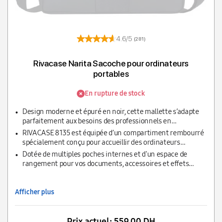
4.6/5
(281)
Rivacase Narita Sacoche pour ordinateurs
portables
En rupture de stock
Design moderne et épuré en noir, cette mallette s’adapte
parfaitement aux besoins des professionnels en
déplacement, offrant à la fois fonctionnalité et élégance
RIVACASE 8135 est équipée d’un compartiment rembourré
pour un look soigné.
spécialement conçu pour accueillir des ordinateurs
portables jusqu'à 15,6 pouces, offrant une protection
Dotée de multiples poches internes et d'un espace de
renforcée contre les chocs et les rayures.
rangement pour vos documents, accessoires et effets
personnels, la RIVACASE 8135 permet une organisation
optimale, facilitant l'accès rapide à vos affaires.
Afficher plus
Prix actuel:
559,00 DH