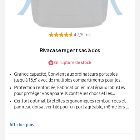
4.7/5
(112)
Rivacase regent sac à dos
En rupture de stock
Grande capacité, Convient aux ordinateurs portables
jusqu'à 15,6" avec de multiples compartiments pour les
accessoires.
Protection renforcée, Fabrication en matériaux robustes
pour protéger vos appareils contre les chocs et les
dommages.
Confort optimal, Bretelles ergonomiques rembourrées et
panneau dorsal ventilé pour un port agréable, même lors de
longs trajets.
Afficher plus