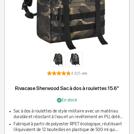
4.8/5
(96)
Rivacase Sherwood Sac à dos à roulettes 15.6"
En stock
Sac à dos à roulettes de style militaire avec un matériau
durable et résistant à l'eau et un revêtement en PU, doté
d'une sangle MOLLE pour le style et la fonctionnalité.
Fabriqué à partir de polyester RPET écologique, réutilisant
l'équivalent de 12 bouteilles en plastique de 500 ml qui