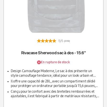
5/5
(209)
Rivacase Sherwood sac à dos - 15.6''
En rupture de stock
Design Camouflage Moderne, Le sac à dos présente un
style camouflage tendance, idéal pour un look urbain et
aventureux, tout en restant discret.
Il offre une capacité de 28L, avec un compartiment dédié
pour protéger un ordinateur portable jusqu’à 15,6 pouces,
ainsi que des poches supplémentaires pour accessoires.
Conçu pour le confort avec des bretelles rembourrées et
ajustables, il est fabriqué à partir de matériaux résistants,
garantissant une durabilité optimale pour un usage
quotidien ou en déplacement.