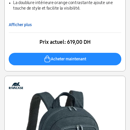
finiraient autrement dans les décharges ou les océans.
La doublure intérieure orange contrastante ajoute une
touche de style et facilite la visibilité.
Afficher plus
Prix actuel:
619,00 DH
Acheter maintenant