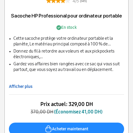
4/5
(345)
Sacoche HP Professional pour ordinateur portable
En stock
Cette sacoche protège votre ordinateur portable et la
planète, Le matériau principal composé à 100 % de
plastiques issus de déchets récupérés dans
Donnez du fil à retordre aux voleurs et aux pickpockets
l’environnement.
électroniques,
La pochette RFID empêche les individus malveillants de
Gardez vos affaires bien rangées avec ce sac qui vous suit
numériser vos cartes de crédit et autres données.
partout, que vous soyez au travail ou en déplacement.
Afficher plus
Prix actuel:
329,00 DH
370,00 DH
(Économisez 41,00 DH)
Acheter maintenant