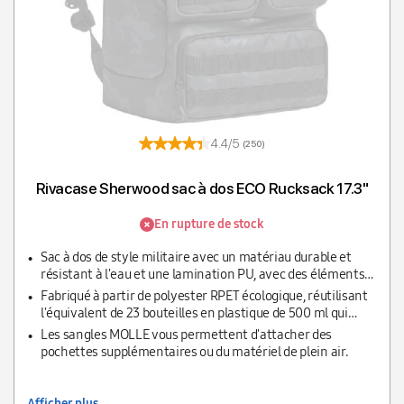
4.4/5
(250)
Rivacase Sherwood sac à dos ECO Rucksack 17.3"
En rupture de stock
Sac à dos de style militaire avec un matériau durable et
résistant à l'eau et une lamination PU, avec des éléments
MOLLE-webbing pour un design authentique et
Fabriqué à partir de polyester RPET écologique, réutilisant
fonctionnel.
l'équivalent de 23 bouteilles en plastique de 500 ml qui
finiraient autrement dans les décharges ou les océans.
Les sangles MOLLE vous permettent d'attacher des
pochettes supplémentaires ou du matériel de plein air.
Afficher plus