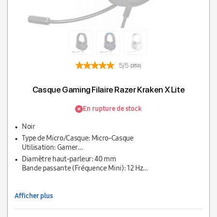
5/5
(353)
Casque Gaming Filaire Razer Kraken X Lite
En rupture de stock
Noir
Type de Micro/Casque: Micro-Casque
Utilisation: Gamer
Configuration du casque: Fermé
Diamètre haut-parleur: 40 mm
Couplage auriculaire: Circumaural
Bande passante (Fréquence Mini): 12 Hz
Surround: Oui
Bande passante (Fréquence Maxi): 28 KHz
Compatibilité: MAC/PC/PlayStation
Impédance: 32 Ohm
SPL Max: 09 dB SPL
Afficher plus