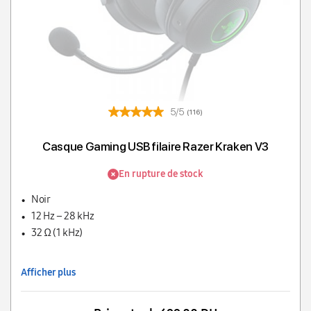
5/5
(116)
Casque Gaming USB filaire Razer Kraken V3
En rupture de stock
Noir
12 Hz – 28 kHz
32 Ω (1 kHz)
Afficher plus