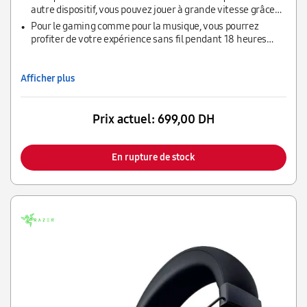
autre dispositif, vous pouvez jouer à grande vitesse grâce
au Bluetooth à faible latence.
Pour le gaming comme pour la musique, vous pourrez
profiter de votre expérience sans fil pendant 18 heures
avec une charge complète.
Afficher plus
Prix actuel:
699,00 DH
En rupture de stock