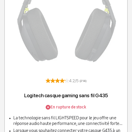
T
4.2/5
(214)
Logitech casque gaming sans fil G435
En rupture de stock
La technologie sans fil LIGHTSPEED pour le jeu offre une
réponse audio haute performance, une connectivité forte
et une autonomie longue durée.
Lorsque vous souhaitez connecter votre casque G435 à un