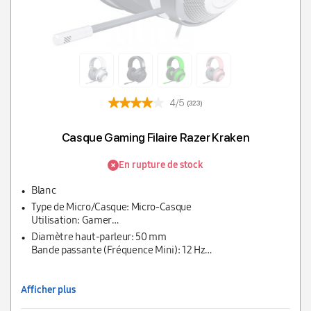
4/5
(323)
Casque Gaming Filaire Razer Kraken
En rupture de stock
Blanc
Type de Micro/Casque: Micro-Casque
Utilisation: Gamer
Configuration du casque: Fermé
Diamètre haut-parleur: 50 mm
Couplage auriculaire: Circumaural
Bande passante (Fréquence Mini): 12 Hz
Surround: Non
Bande passante (Fréquence Maxi): 28 KHz
Compatibilité: MAC/PC
Impédance: 32 Ohm
PlayStation
SPL Max: 109 dB SPL
Afficher plus