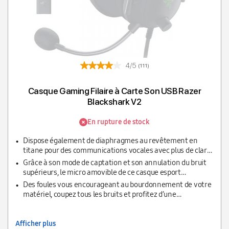
4/5
(111)
Casque Gaming Filaire à Carte Son USB Razer
Blackshark V2
En rupture de stock
Dispose également de diaphragmes au revêtement en
titane pour des communications vocales avec plus de clarté
pour que toutes les communications entrantes soient
Grâce à son mode de captation et son annulation du bruit
claires comme de l’eau de roche.
supérieurs, le micro amovible de ce casque esport
ultraléger fournit une obstruction minimale grâce à sa
Des foules vous encourageant au bourdonnement de votre
conception ouverte ce qui permet au son d’être plus clair et
matériel, coupez tous les bruits et profitez d’une
de reproduire votre voix de façon plus précise.
concentration ininterrompue grâce aux oreillettes fermées
spéciales couvrant l’intégralité de vos oreilles. En outre, les
coussinets moelleux ne laissent rien filtrer depuis
Afficher plus