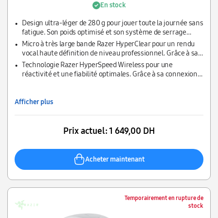
En stock
Design ultra-léger de 280 g pour jouer toute la journée sans
fatigue. Son poids optimisé et son système de serrage
amélioré en font un casque particulièrement confortable
Micro à très large bande Razer HyperClear pour un rendu
qui vous permet de rester concentré, même pendant les
vocal haute définition de niveau professionnel. Grâce à sa
marathons gaming les plus intenses.
large gamme de fréquences, ce micro flexible de nouvelle
Technologie Razer HyperSpeed Wireless pour une
génération capte tous les détails de votre voix
réactivité et une fiabilité optimales. Grâce à sa connexion
sans fil 2,4 GHz de pointe, profitez de hautes performances
et d’une faible latence lors de vos compétitions, mais
également d’un son parfaitement synchronisé avec votre
Afficher plus
jeu.
Prix actuel:
1 649,00 DH
Acheter maintenant
Temporairement en rupture de
stock