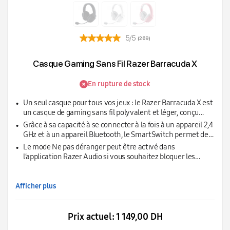
5/5
(269)
Casque Gaming Sans Fil Razer Barracuda X
En rupture de stock
Un seul casque pour tous vos jeux : le Razer Barracuda X est
un casque de gaming sans fil polyvalent et léger, conçu
pour être utilisé facilement sur PC, console et appareils
Grâce à sa capacité à se connecter à la fois à un appareil 2,4
mobiles. Grâce à une conception intelligente double sans
GHz et à un appareil Bluetooth, le SmartSwitch permet de
fil, passez facilement d’un jeu haute performance à la
passer simplement de l’un à l’autre, pour un confort inégalé.
Le mode Ne pas déranger peut être activé dans
maison à une utilisation mobile fluide dans la rue.
l’application Razer Audio si vous souhaitez bloquer les
appels entrants, tandis qu’un bouton dédié sur le casque
vous permet de basculer manuellement entre les sources
audio HyperSpeed Wireless et Bluetooth.
Afficher plus
Prix actuel:
1 149,00 DH