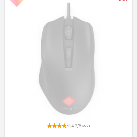
stock
4.2/5
(272)