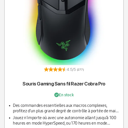
4.5/5
(277)
Souris Gaming Sans fil Razer Cobra Pro
En stock
Des commandes essentielles aux macros complexes,
profitez d’un plus grand degré de contrôle à portée de main
et soyez prêt à jouer n’importe où avec 5 profils de
Jouez n’importe où avec une autonomie allant jusqu’à 100
mémoire intégrés.
heures en mode HyperSpeed, ou 170 heures en mode