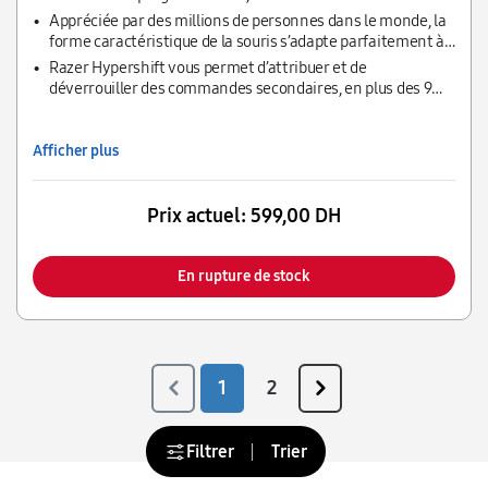
deux modes et ses fonctions Razer Chroma™ RGB
Appréciée par des millions de personnes dans le monde, la
personnalisables, elle est conçue pour répondre à un seul
forme caractéristique de la souris s’adapte parfaitement à
maître : vous-même.
différentes prises en main. Elle est dotée de nombreux
Razer Hypershift vous permet d’attribuer et de
boutons faciles d’accès et d’une gâchette multifonction
déverrouiller des commandes secondaires, en plus des 9
supplémentaire. Profitez d’une combinaison infinie de
existantes sur la souris, via Razer Synapse. Réglée par
commandes et de macros à portée de main.
défaut sur la gâchette multifonction, maintenez
simplement la gâchette et appuyez sur le bouton souhaité
Afficher plus
pour exécuter sa commande secondaire.
Prix actuel:
599,00 DH
En rupture de stock
1
2
Filtrer
Trier