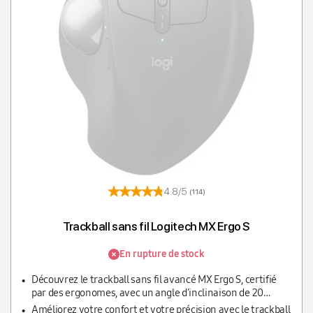
Afficher t
T
4.8/5
(114)
Trackball sans fil Logitech MX Ergo S
En rupture de stock
Découvrez le trackball sans fil avancé MX Ergo S, certifié
par des ergonomes, avec un angle d'inclinaison de 20
degrés pour moins de tension musculaire dans votre
Améliorez votre confort et votre précision avec le trackball