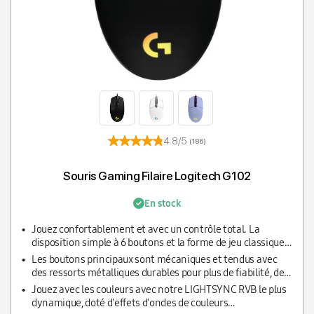
4.8/5
(186)
Souris Gaming Filaire Logitech G102
En stock
Jouez confortablement et avec un contrôle total. La
disposition simple à 6 boutons et la forme de jeu classique
forment un design confortable, éprouvé et apprécié.
Les boutons principaux sont mécaniques et tendus avec
des ressorts métalliques durables pour plus de fiabilité, de
performance et une excellente sensation.
Jouez avec les couleurs avec notre LIGHTSYNC RVB le plus
dynamique, doté d'effets d'ondes de couleurs