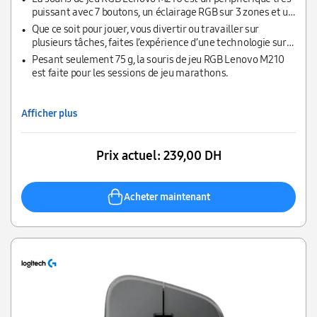
puissant avec 7 boutons, un éclairage RGB sur 3 zones et un
commutateur PPP à la volée.
Que ce soit pour jouer, vous divertir ou travailler sur
plusieurs tâches, faites l’expérience d’une technologie sur
mesure, pensée pour l’utilisateur.
Pesant seulement 75 g, la souris de jeu RGB Lenovo M210
est faite pour les sessions de jeu marathons.
Afficher plus
Prix actuel:
239,00 DH
Acheter maintenant