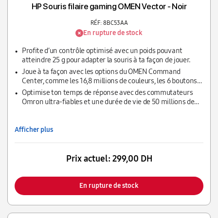
HP Souris filaire gaming OMEN Vector - Noir
RÉF: 8BC53AA
En rupture de stock
Profite d’un contrôle optimisé avec un poids pouvant
atteindre 25 g pour adapter la souris à ta façon de jouer.
Joue à ta façon avec les options du OMEN Command
Center, comme les 16,8 millions de couleurs, les 6 boutons
programmables et la sensibilité de 100 à 16 000 ppp
Optimise ton temps de réponse avec des commutateurs
Omron ultra-fiables et une durée de vie de 50 millions de
clics.
Afficher plus
Prix actuel:
299,00 DH
En rupture de stock