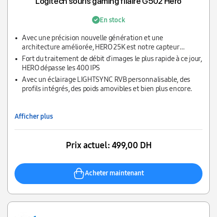
Logitech souris gaming filaire G502 Hero
En stock
Avec une précision nouvelle génération et une
architecture améliorée, HERO 25K est notre capteur
gaming le plus précis jamais conçu.
Fort du traitement de débit d'images le plus rapide à ce jour,
HERO dépasse les 400 IPS
Avec un éclairage LIGHTSYNC RVB personnalisable, des
profils intégrés, des poids amovibles et bien plus encore.
Afficher plus
Prix actuel:
499,00 DH
Acheter maintenant