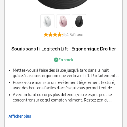
4.3/5
(255)
Souris sans fil Logitech Lift - Ergonomique Droitier
En stock
Mettez-vous à l’aise dès l’aube jusqu’à tard dans la nuit
grâce à la souris ergonomique verticale Lift. Parfaitement
adaptée aux mains de petite taille et taille moyenne
Posez votre main sur un revêtement légèrement texturé,
avec des boutons faciles d'accès qui vous permettent de
travailler toute la journée sans lever le petit doigt. Elle
Avec un haut du corps plus détendu, votre esprit peut se
possède même un repose-pouce confortable.
concentrer sur ce qui compte vraiment. Restez zen du
matin au soir avec des clics silencieux et une roulette de
défilement silencieuse qui s'adapte au moindre contact.
Afficher plus