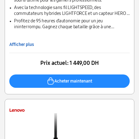
souris ultime pour les gamers professionnels.
Avec la technologie sans fil LIGHTSPEED, des
commutateurs hybrides LIGHTFORCE et un capteur HERO 2
ultra-précis (jusqu’à 44 000 DPI)
Profitez de 95 heures d’autonomie pour un jeu
ininterrompu. Gagnez chaque bataille grâce à une
performance taillée pour l’esport.
Afficher plus
Prix actuel:
1 449,00 DH
Acheter maintenant