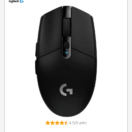
4.5/5
(267)