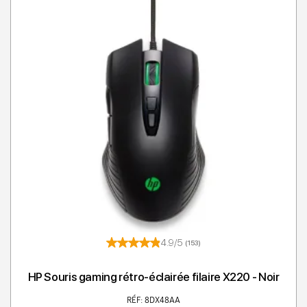
4.9/5
(153)
HP Souris gaming rétro-éclairée filaire X220 - Noir
RÉF: 8DX48AA