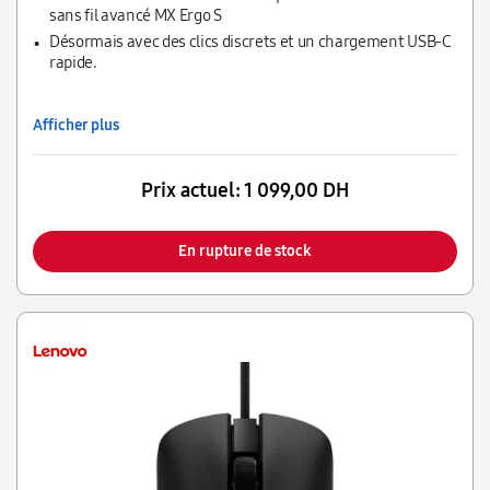
avant-bras.
sans fil avancé MX Ergo S
Désormais avec des clics discrets et un chargement USB-C
rapide.
Afficher plus
Prix actuel:
1 099,00 DH
En rupture de stock