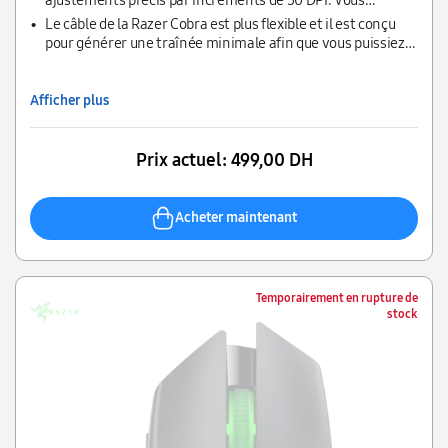
obtiendrez le réglage parfait qui correspond exactement à
Le câble de la Razer Cobra est plus flexible et il est conçu
votre style de jeu.
pour générer une traînée minimale afin que vous puissiez
effectuer des mouvements rapides et fluides tout en
bénéficiant d’un contrôle accru.
Afficher plus
Prix actuel:
499,00 DH
Acheter maintenant
Temporairement en rupture de
stock