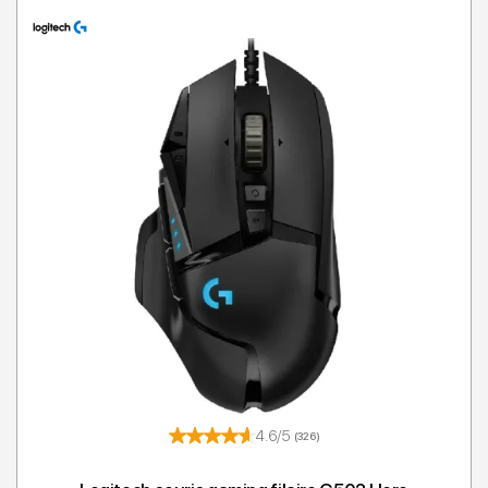
4.6/5
(326)