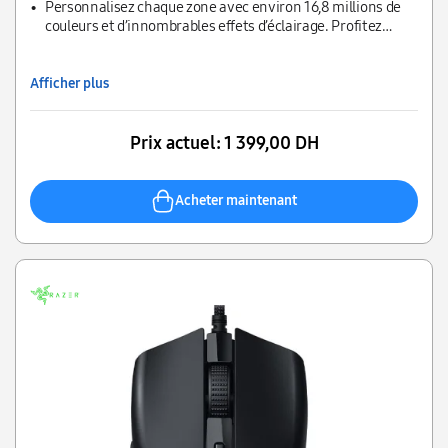
Bluetooth. Facilement rechargeable via USB Type C ou
Personnalisez chaque zone avec environ 16,8 millions de
recharge sans fil.
couleurs et d’innombrables effets d’éclairage. Profitez
d’une plus grande immersion avec une souris gaming RGB
qui réagit de manière dynamique avec des centaines de
jeux intégrés à Chroma.
Afficher plus
Prix actuel:
1 399,00 DH
Acheter maintenant