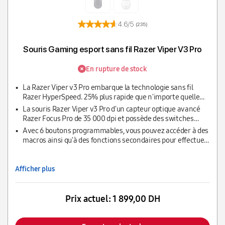
4.6/5
(235)
Souris Gaming esport sans fil Razer Viper V3 Pro
En rupture de stock
La Razer Viper v3 Pro embarque la technologie sans fil
Razer HyperSpeed. 25% plus rapide que n'importe quelle
autre technologie de jeu sans fil
La souris Razer Viper v3 Pro d'un capteur optique avancé
Razer Focus Pro de 35 000 dpi et possède des switches
optiques Razer afin de vous fournir des clics rapides et
Avec 6 boutons programmables, vous pouvez accéder à des
précis.
macros ainsi qu'à des fonctions secondaires pour effectuer
des actions plus complexes en toute aisance.
Afficher plus
Prix actuel:
1 899,00 DH