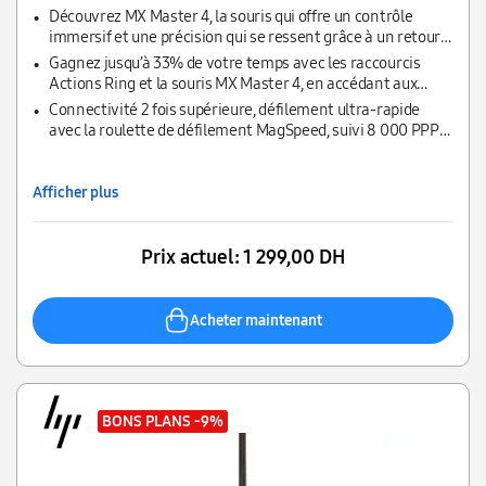
Découvrez MX Master 4, la souris qui offre un contrôle
immersif et une précision qui se ressent grâce à un retour
haptique personnalisable sur des actions spécifiques.
Gagnez jusqu’à 33% de votre temps avec les raccourcis
Actions Ring et la souris MX Master 4, en accédant aux
outils et filtres à partir de votre curseur.
Connectivité 2 fois supérieure, défilement ultra-rapide
avec la roulette de défilement MagSpeed, suivi 8 000 PPP
sur toutes les surfaces.
Afficher plus
Prix actuel:
1 299,00 DH
Acheter maintenant
BONS PLANS
-9%