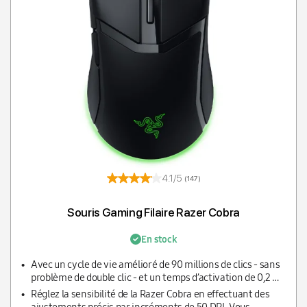
4.1/5
(147)
Souris Gaming Filaire Razer Cobra
En stock
Avec un cycle de vie amélioré de 90 millions de clics - sans
problème de double clic - et un temps d’activation de 0,2 ms
sans délai anti-rebond, profitez d’une fiabilité et d’une
Réglez la sensibilité de la Razer Cobra en effectuant des
rapidité qui éclipsent tous les autres modèles.
ajustements précis par incréments de 50 DPI. Vous