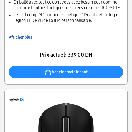
cadre ultra-léger.
Emballé avec tout ce dont vous avez besoin pour dominer
comme 6 boutons tactiques, des pieds de souris 100% PTFE,
un capteur réglable de 8000 DPI et des boutons de micro-
Le tout complété par une esthétique élégante et un logo
interrupteurs mécaniques.
Legion LED RVB de 16,8 M personnalisable.
Afficher plus
Prix actuel:
339,00 DH
Acheter maintenant