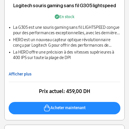
Logitech souris gaming sans fil G305 lightspeed
En stock
La G305 est une souris gaming sans fil LIGHTSPEED conçue
pour des performances exceptionnelles, avec les dernières
innovations technologiques à un prix abordable.
HERO est un nouveau capteur optique révolutionnaire
conçu par Logitech G pour offrir des performances de
pointe et une efficacité énergétique
La HERO offre une précision à des vitesses supérieures à
400 IPS sur toute la plage de DPI
Afficher plus
Prix actuel:
459,00 DH
Acheter maintenant