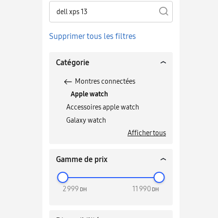
Supprimer tous les filtres
Catégorie
tés
Montres connectées
T
ées
Apple watch
Afficher tous
Accessoires apple watch
Galaxy watch
Afficher tous
Gamme de prix
2 999
11 990
DH
DH