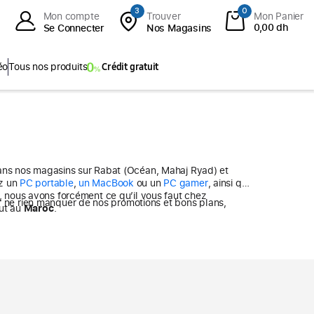
3
0
Mon compte
Trouver
Mon Panier
0,00 dh
Se Connecter
Nos Magasins
éo
Tous nos produits
Crédit gratuit
 Tab S10 FE+
ies
Que vous recherchiez un
PC portable
,
un MacBook
ou un
PC gamer
, ainsi que
+
 nous avons forcément ce qu’il vous faut chez
abs
out au
Maroc
.