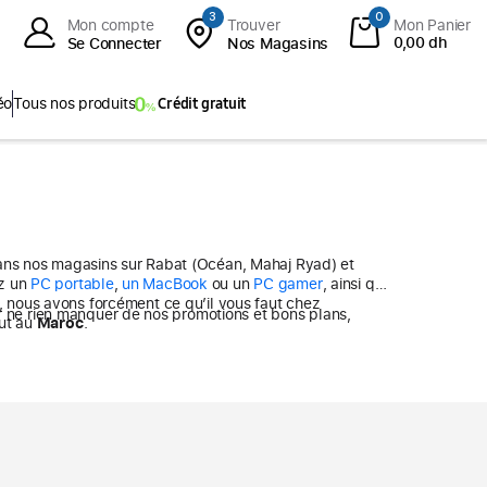
3
0
Mon compte
Trouver
Mon Panier
0,00 dh
Se Connecter
Nos Magasins
éo
Tous nos produits
Crédit gratuit
 Tab S10 FE+
ies
Que vous recherchiez un
PC portable
,
un MacBook
ou un
PC gamer
, ainsi que
+
 nous avons forcément ce qu’il vous faut chez
abs
out au
Maroc
.