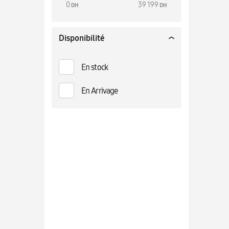
0
39 199
DH
DH
Disponibilité
En stock
En Arrivage