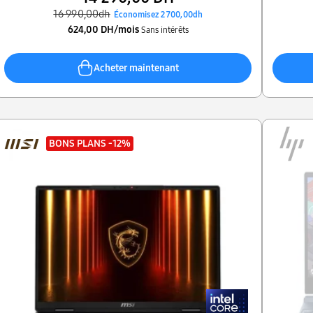
16 990,00dh
Économisez 2 700,00dh
624,00 DH/mois
Sans intérêts
Acheter maintenant
BONS PLANS
-12%