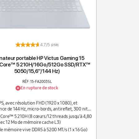
4.7/5
(258)
nateur portable HP Victus Gaming 15
® Core™ 5 210H/16Go/512Go SSD/RTX™
5050/15,6''/144 Hz)
RÉF: 15-FA2003SL
En rupture de stock
 IPS, avec résolution FHD (1920 x 1080), et
ce de 144 Hz, micro-bords, antireflet, 300 nits,
 sRGB
 Core™ 5 210H (8 cœurs/12 threads jusqu'à 4,80
ec 12 Mo de mémoire cache L3)
de mémoire vive DDR5 à 5200 MT/s (1 x 16 Go)