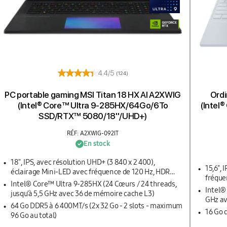
4.4/5
(124)
PC portable gaming MSI Titan 18 HX AI A2XWIG
Ordi
(Intel® Core™ Ultra 9-285HX/64Go/6To
(Intel
SSD/RTX™ 5080/18''/UHD+)
RÉF: A2XWIG-092IT
En stock
18", IPS, avec résolution UHD+ (3 840 x 2 400),
15,6'',
éclairage Mini-LED avec fréquence de 120 Hz, HDR
fréquen
1000 True Black, 100 % DCI-P3, 1000 nits
Intel® Core™ Ultra 9-285HX (24 Cœurs / 24 threads,
62,5 %
Intel®
jusqu’à 5,5 GHz avec 36 de mémoire cache L3)
GHz av
64 Go DDR5 à 6 400MT/s (2x 32 Go - 2 slots - maximum
16 Go 
96 Go au total)