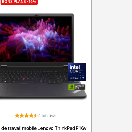
BONS PLANS
-16%
4.5/5
(140)
 de travail mobile Lenovo ThinkPad P16v