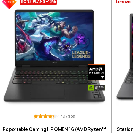
BONS PLANS
-13%
4.4/5
(256)
Pc portable Gaming HP OMEN 16 (AMD Ryzen™
Station