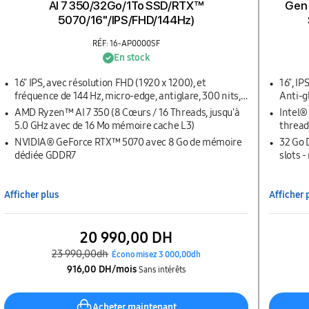
AI 7 350/32Go/1To SSD/RTX™
Gen 
5070/16''/IPS/FHD/144Hz)
RÉF: 16-AP0000SF
En stock
16" IPS, avec résolution FHD (1920 x 1200), et
16", I
fréquence de 144 Hz, micro-edge, antiglare, 300 nits,
Anti-g
62.5% sRGB
AMD Ryzen™ AI 7 350 (8 Cœurs / 16 Threads, jusqu'à
Intel®
5.0 GHz avec de 16 Mo mémoire cache L3)
thread
NVIDIA® GeForce RTX™ 5070 avec 8 Go de mémoire
32 Go 
dédiée GDDR7
slots 
Afficher plus
Afficher 
20 990,00 DH
23 990,00dh
Économisez 3 000,00dh
916,00 DH/mois
Sans intérêts
Acheter maintenant