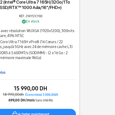
2 (Intel® Core Ultra 7 165H/32Go/1To
SSD/RTX™ 1000 Ada/16''/FHD+)
RÉF: 21KYS1CY00
En stock
PS avec résolution WUXGA (1920x1200), 300nits
lare, 45% NTSC
 Core Ultra 7 165H vPro® (16 Cœurs / 22
s, jusqu’à 5GHz avec 24 de mémoire cache L3)
DDR5 à 5 600MT/s (SODIMM) - (2 x 16 Go - 2
- mémoire maximale 96Go)
plus
15 990,00 DH
18 990,00dh
Économisez 3 000,00dh
699,00 DH/mois
Sans intérêts
Acheter maintenant