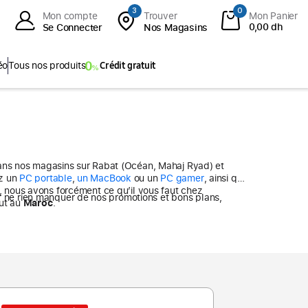
3
0
Mon compte
Trouver
Mon Panier
0,00 dh
Se Connecter
Nos Magasins
éo
Tous nos produits
Crédit gratuit
 Tab S10 FE+
ies
Que vous recherchiez un
PC portable
,
un MacBook
ou un
PC gamer
, ainsi que
+
 nous avons forcément ce qu’il vous faut chez
abs
out au
Maroc
.