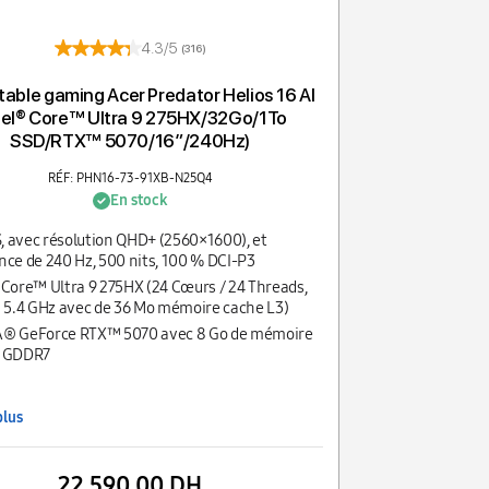
4.3/5
(316)
table gaming Acer Predator Helios 16 AI
tel® Core™ Ultra 9 275HX/32Go/1To
SSD/RTX™ 5070/16″/240Hz)
RÉF: PHN16-73-91XB-N25Q4
En stock
PS, avec résolution QHD+ (2560×1600), et
nce de 240 Hz, 500 nits, 100 % DCI-P3
 Core™ Ultra 9 275HX (24 Cœurs / 24 Threads,
à 5.4 GHz avec de 36 Mo mémoire cache L3)
A® GeForce RTX™ 5070 avec 8 Go de mémoire
e GDDR7
plus
22 590,00 DH