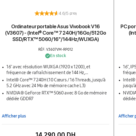
4.6/5
(210)
Ordinateur portable Asus Vivobook V16
PC por
(V3607) - (Intel® Core™ 7 240H/16Go/512Go
(In
SSD/RTX™ 5060/16''/144Hz/WUXGA)
RÉF: V3607VM-RP012
En stock
16'' avec résolution WUXGA (1920 x 1200), et
16″, I
fréquence de rafraîchissement de 144 Hz,
fréque
rétroéclairage LED, 300 nits, gamme de couleurs
Intel® Core™ 7 240H (10 Cœurs / 16 Threads, jusqu’à
Intel®
NTSC de 45 %
5.2 GHz avec 24 Mo de mémoire cache L3)
jusqu'
NVIDIA® GeForce RTX™ 5060 avec 8 Go de mémoire
NVIDI
dédiée GDDR7
dédié
Afficher plus
Afficher 
14 290,00 DH