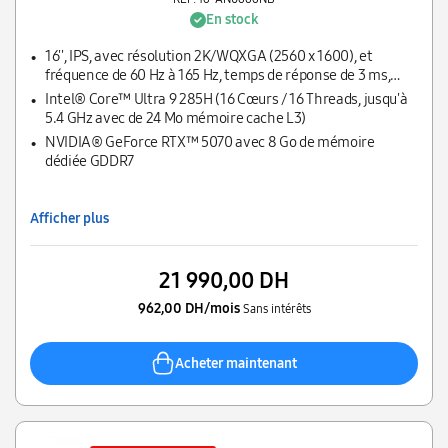
En stock
16'', IPS, avec résolution 2K/WQXGA (2560 x 1600), et
fréquence de 60 Hz à 165 Hz, temps de réponse de 3 ms,
micro-edge, anti-glare, Low Blue Light, 500 nits, 100%
Intel® Core™ Ultra 9 285H (16 Cœurs / 16 Threads, jusqu'à
sRGB
5.4 GHz avec de 24 Mo mémoire cache L3)
NVIDIA® GeForce RTX™ 5070 avec 8 Go de mémoire
dédiée GDDR7
Afficher plus
21 990,00 DH
962,00 DH/mois
Sans intérêts
Acheter maintenant