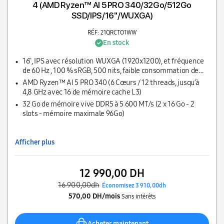
4 (AMD Ryzen™ AI 5 PRO 340/32Go/512Go
SSD/IPS/16''/WUXGA)
RÉF: 21QRCTO1WW
En stock
16", IPS avec résolution WUXGA (1920x1200), et fréquence
de 60 Hz , 100 % sRGB, 500 nits, faible consommation de
lumière bleue (UL), certification Eyesafe® 2.0
AMD Ryzen™ AI 5 PRO 340 (6 Cœurs / 12 threads, jusqu’à
4,8 GHz avec 16 de mémoire cache L3)
32 Go de mémoire vive DDR5 à 5 600 MT/s (2 x 16 Go - 2
slots - mémoire maximale 96Go)
Afficher plus
12 990,00 DH
16 900,00dh
Économisez 3 910,00dh
570,00 DH/mois
Sans intérêts
Acheter maintenant