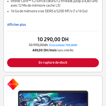
Intel® Core™ 5 210H (8 cœurs/12 threads jusqu'à 4,80 GHz
avec 12 Mo de mémoire cache L3)
16 Go de mémoire vive DDR5 à 5200 MT/s (1 x 16 Go)
Afficher plus
10 290,00 DH
10 990,00dh
Économisez 700,00dh
449,00 DH/mois
Sans intérêts
En rupture de stock