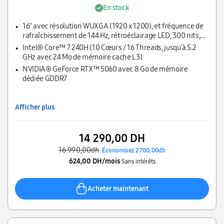
En stock
16'' avec résolution WUXGA (1920 x 1200), et fréquence de
rafraîchissement de 144 Hz, rétroéclairage LED, 300 nits,
gamme de couleurs NTSC de 45 %
Intel® Core™ 7 240H (10 Cœurs / 16 Threads, jusqu’à 5.2
GHz avec 24 Mo de mémoire cache L3)
NVIDIA® GeForce RTX™ 5060 avec 8 Go de mémoire
dédiée GDDR7
Afficher plus
14 290,00 DH
16 990,00dh
Économisez 2 700,00dh
624,00 DH/mois
Sans intérêts
Acheter maintenant