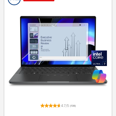
T
4.7/5
(138)