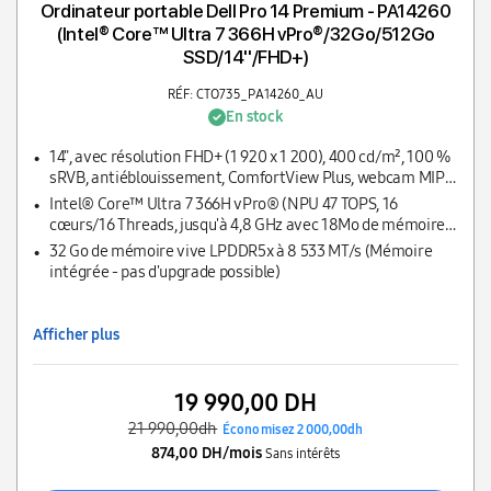
Ordinateur portable Dell Pro 14 Premium - PA14260
(Intel® Core™ Ultra 7 366H vPro®/32Go/512Go
SSD/14''/FHD+)
RÉF: CTO735_PA14260_AU
En stock
14", avec résolution FHD+ (1 920 x 1 200), 400 cd/m², 100 %
sRVB, antiéblouissement, ComfortView Plus, webcam MIPI
8 MP+IR
Intel® Core™ Ultra 7 366H vPro® (NPU 47 TOPS, 16
cœurs/16 Threads, jusqu'à 4,8 GHz avec 18Mo de mémoire
cache L3)
32 Go de mémoire vive LPDDR5x à 8 533 MT/s (Mémoire
intégrée - pas d'upgrade possible)
Afficher plus
19 990,00 DH
21 990,00dh
Économisez 2 000,00dh
874,00 DH/mois
Sans intérêts