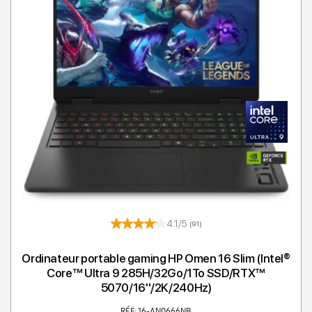
4.1/5
(91)
Ordinateur portable gaming HP Omen 16 Slim (Intel®
Core™ Ultra 9 285H/32Go/1To SSD/RTX™
5070/16''/2K/240Hz)
RÉF: 16-AN0666NB