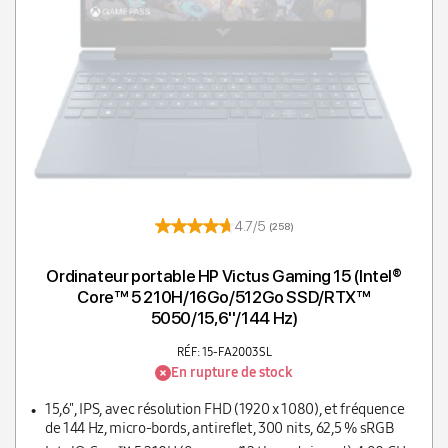
4.7/5
(258)
Ordinateur portable HP Victus Gaming 15 (Intel®
Core™ 5 210H/16Go/512Go SSD/RTX™
5050/15,6''/144 Hz)
RÉF: 15-FA2003SL
En rupture de stock
15,6'', IPS, avec résolution FHD (1920 x 1080), et fréquence
de 144 Hz, micro-bords, antireflet, 300 nits, 62,5 % sRGB