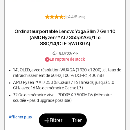
4.4/5
(239)
Ordinateur portable Lenovo Yoga Slim 7 Gen 10
(AMD Ryzen™ AI 7 350/32Go/1To
SSD/14/OLED/WUXGA)
RÉF: 83JY007PFR
En rupture de stock
14", OLED, avec résolution WUXGA (1 920 x 1 200), et taux de
rafraichissement de 60 Hz, 100 % DCI-P3, 400 nits
AMD Ryzen™ AI 7 350 (8 Cœurs / 16 Threads, jusqu’à 5.0
GHz avec 16 Mo de mémoire Cache L3)
32 Go de mémoire vive LPDDR5X-7 500MT/s (Mémoire
soudée - pas d'upgrade possible)
Afficher plus
Filtrer
Trier