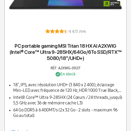
4.4/5
(124)
PC portable gaming MSI Titan 18 HX AI A2XWIG
(Intel® Core™ Ultra 9-285HX/64Go/6To SSD/RTX™
5080/18''/UHD+)
RÉF: A2XWIG-092IT
En stock
18", IPS, avec résolution UHD+ (3 840 x 2 400), éclairage
Mini-LED avec fréquence de 120 Hz, HDR 1000 True Black,
100 % DCI-P3, 1000 nits
Intel® Core™ Ultra 9-285HX (24 Cœurs / 24 threads, jusqu’à
5,5 GHz avec 36 de mémoire cache L3)
64 Go DDR5 à 6 400MT/s (2x 32 Go - 2 slots - maximum 96
Go au total)