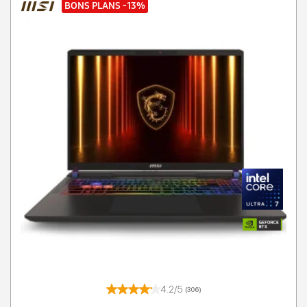
BONS PLANS
-13%
4.2/5
(306)