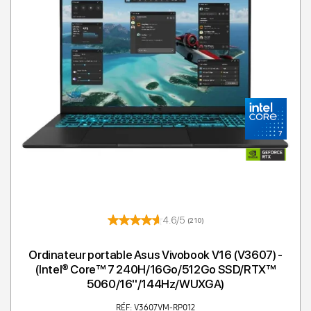
4.6/5
(210)
Ordinateur portable Asus Vivobook V16 (V3607) -
(Intel® Core™ 7 240H/16Go/512Go SSD/RTX™
5060/16''/144Hz/WUXGA)
RÉF: V3607VM-RP012