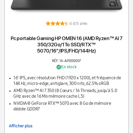
4.4/5
(256)
Pc portable Gaming HP OMEN 16 (AMD Ryzen™ AI 7
350/32Go/1To SSD/RTX™
5070/16''/IPS/FHD/144Hz)
RÉF: 16-AP0000SF
En stock
16" IPS, avec résolution FHD (1920 x 1200), et fréquence de
144 Hz, micro-edge, antiglare, 300 nits, 62.5% sRGB
AMD Ryzen™ AI 7 350 (8 Cœurs / 16 Threads, jusqu'à 5.0
GHz avec de 16 Mo mémoire cache L3)
NVIDIA® GeForce RTX™ 5070 avec 8 Go de mémoire
dédiée GDDR7
Afficher plus