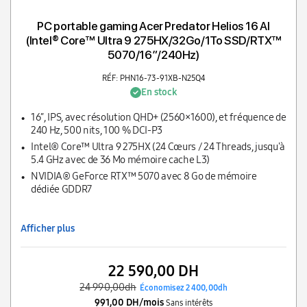
PC portable gaming Acer Predator Helios 16 AI
(Intel® Core™ Ultra 9 275HX/32Go/1To SSD/RTX™
5070/16″/240Hz)
RÉF: PHN16-73-91XB-N25Q4
En stock
16″, IPS, avec résolution QHD+ (2560×1600), et fréquence de
240 Hz, 500 nits, 100 % DCI-P3
Intel® Core™ Ultra 9 275HX (24 Cœurs / 24 Threads, jusqu'à
5.4 GHz avec de 36 Mo mémoire cache L3)
NVIDIA® GeForce RTX™ 5070 avec 8 Go de mémoire
dédiée GDDR7
Afficher plus
22 590,00 DH
24 990,00dh
Économisez 2 400,00dh
991,00 DH/mois
Sans intérêts