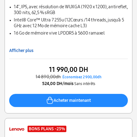
14'', IPS, avec résolution de WUXGA (1920 x 1200), antireflet,
300 nits, 62,5 % sRGB
Intel® Core™ Ultra 7 255u (12Cœurs /14 threads, jusqu’à 5
GHz avec 12 Mo de mémoire cache L3)
16 Go de mémoire vive LPDDR5 à 5600 ramaxel
Afficher plus
11 990,00 DH
14 890,00dh
Économisez 2 900,00dh
524,00 DH/mois
Sans intérêts
Acheter maintenant
BONS PLANS
-23%