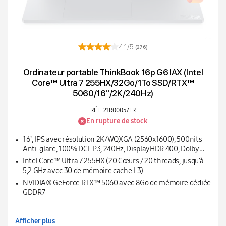
4.1/5
(276)
Ordinateur portable ThinkBook 16p G6 IAX (Intel
Core™ Ultra 7 255HX/32Go/1To SSD/RTX™
5060/16''/2K/240Hz)
RÉF: 21R00057FR
En rupture de stock
16", IPS avec résolution 2K/WQXGA (2560x1600), 500nits
Anti-glare, 100% DCI-P3, 240Hz, DisplayHDR 400, Dolby
Vision, G-SYNC, Eyesafe, X-Rite
Intel Core™ Ultra 7 255HX (20 Cœurs / 20 threads, jusqu’à
5,2 GHz avec 30 de mémoire cache L3)
NVIDIA® GeForce RTX™ 5060 avec 8Go de mémoire dédiée
GDDR7
Afficher plus