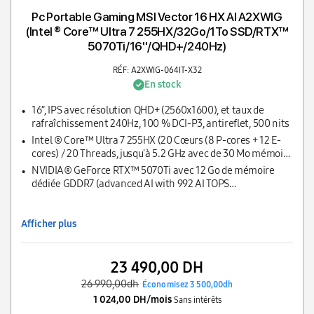
Pc Portable Gaming MSI Vector 16 HX AI A2XWIG
(Intel ® Core™ Ultra 7 255HX/32Go/1To SSD/RTX™
5070Ti/16''/QHD+/240Hz)
RÉF: A2XWIG-064IT-X32
En stock
16”, IPS avec résolution QHD+ (2560x1600), et taux de
rafraîchissement 240Hz, 100 % DCI-P3, antireflet, 500 nits
Intel ® Core™ Ultra 7 255HX (20 Cœurs (8 P-cores + 12 E-
cores) / 20 Threads, jusqu'à 5.2 GHz avec de 30 Mo mémoire
cache L3)
NVIDIA® GeForce RTX™ 5070Ti avec 12 Go de mémoire
dédiée GDDR7 (advanced AI with 992 AI TOPS
Up to 2220MHz Boost Clock 140W Maximum Graphics
Power with Dynamic Boost.)
Afficher plus
23 490,00 DH
26 990,00dh
Économisez 3 500,00dh
1 024,00 DH/mois
Sans intérêts