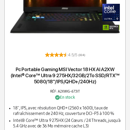
4.5/5
(324)
Pc Portable Gaming MSI Vector 18 HX AI A2XW
(Intel® Core™ Ultra 9 275HX/32GB/2To SSD/RTX™
5080/18''/IPS/QHD+/240Hz)
RÉF: A2XWIG-673IT
En stock
18'', IPS, avec résolution QHD+ (2560 x 1600), taux de
rafraîchissement de 240 Hz, couverture DCI-P3 à 100 %
Intel® Core™ Ultra 9 275HX (24 Cœurs / 24 Threads, jusqu'à
5.4 GHz avec de 36 Mo mémoire cache L3)