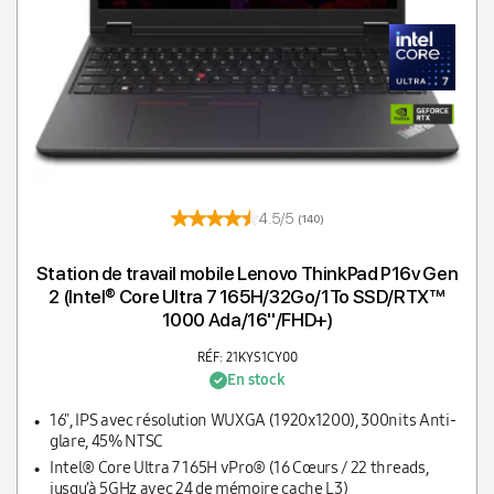
4.5/5
(140)
Station de travail mobile Lenovo ThinkPad P16v Gen
2 (Intel® Core Ultra 7 165H/32Go/1To SSD/RTX™
1000 Ada/16''/FHD+)
RÉF: 21KYS1CY00
En stock
16", IPS avec résolution WUXGA (1920x1200), 300nits Anti-
glare, 45% NTSC
Intel® Core Ultra 7 165H vPro® (16 Cœurs / 22 threads,
jusqu’à 5GHz avec 24 de mémoire cache L3)