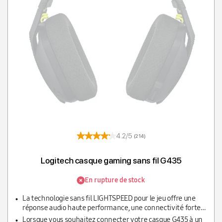
T
4.2/5
(214)
Logitech casque gaming sans fil G435
En rupture de stock
La technologie sans fil LIGHTSPEED pour le jeu offre une
réponse audio haute performance, une connectivité forte
et une autonomie longue durée.
Lorsque vous souhaitez connecter votre casque G435 à un