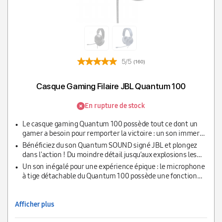
5/5
(160)
Casque Gaming Filaire JBL Quantum 100
En rupture de stock
Le casque gaming Quantum 100 possède tout ce dont un
gamer a besoin pour remporter la victoire : un son immersif
et précis, un port confortable, léger et un micro détachable
Bénéficiez du son Quantum SOUND signé JBL et plongez
dans l'action ! Du moindre détail jusqu’aux explosions les
plus impressionnantes, ce casque reflète des paysages
Un son inégalé pour une expérience épique : le microphone
sonores très réalistes
à tige détachable du Quantum 100 possède une fonction
sourdine et permet des communications claires et nettes
entre coéquipiers
Afficher plus