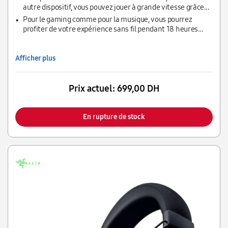
autre dispositif, vous pouvez jouer à grande vitesse grâce
au Bluetooth à faible latence.
Pour le gaming comme pour la musique, vous pourrez
profiter de votre expérience sans fil pendant 18 heures
avec une charge complète.
Afficher plus
Prix actuel:
699,00 DH
En rupture de stock