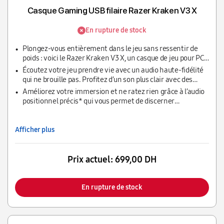
Casque Gaming USB filaire Razer Kraken V3 X
En rupture de stock
Plongez-vous entièrement dans le jeu sans ressentir de
poids : voici le Razer Kraken V3 X, un casque de jeu pour PC
qui vous permet de jouer, encore et encore. Amélioré avec
Écoutez votre jeu prendre vie avec un audio haute-fidélité
les haut-parleurs Razer™ TriForce brevetés au son
qui ne brouille pas. Profitez d’un son plus clair avec des
incroyable, le casque vous fera profiter d’une expérience
aigus plus riches ainsi que de basses plus puissantes avec
Améliorez votre immersion et ne ratez rien grâce à l’audio
audio hors du commun.
nos haut-parleurs en trois parties qui se concentrent sur
positionnel précis* qui vous permet de discerner
les fréquences hautes, moyennes et basses séparément.
facilement la provenance de chaque son.
Afficher plus
Prix actuel:
699,00 DH
En rupture de stock