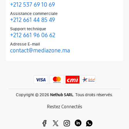
+212 537 69 10 69
Assistance commerciale
+212 661 44 85 49
Support technique
+212 661 96 06 62
Adresse E-mail
contact@mediazone.ma
Produits phares chez Mediazone
Retrouvez chez Mediazone les références incontournables : Apple, 
Copyright © 2026
. Tous droits réservés.
Nethub SARL
Restez Connectés