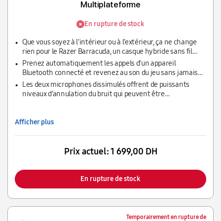
Multiplateforme
En rupture de stock
Que vous soyez à l’intérieur ou à l’extérieur, ça ne change
rien pour le Razer Barracuda, un casque hybride sans fil
conçu à la fois pour le jeu à domicile et le divertissement
Prenez automatiquement les appels d’un appareil
sur mobile. Équipé de microphones antibruit intégrés à
Bluetooth connecté et revenez au son du jeu sans jamais
formation de faisceaux, profitez d’une capture vocale d’une
retirer le casque. Bloquez les appels entrants en activant le
Les deux microphones dissimulés offrent de puissants
grande clarté, quel que soit l’environnement. Grâce à une
mode « Ne pas déranger » via l’application Razer Audio ou
niveaux d’annulation du bruit qui peuvent être
conception intelligente double sans fil, passez facilement
en basculant manuellement entre les sources audio 2,4
personnalisés pour une utilisation en intérieur et en
d’un jeu haute performance à la maison à une utilisation
GHz et Bluetooth à l’aide d’un bouton dédié.
extérieur. Jouez ou prenez des appels en toute confiance ;
mobile fluide dans la rue.
votre voix est captée avec une clarté totale, quel que soit
Afficher plus
votre environnement.
Prix actuel:
1 699,00 DH
En rupture de stock
Temporairement en rupture de