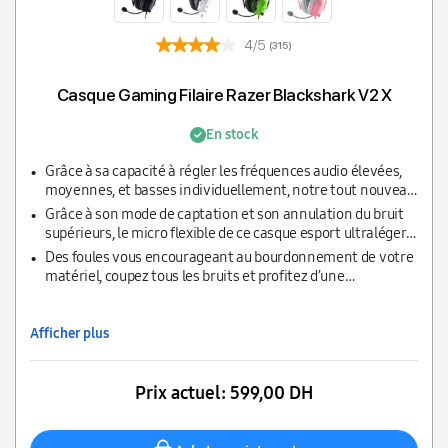
4/5
(315)
Casque Gaming Filaire Razer Blackshark V2 X
En stock
Grâce à sa capacité à régler les fréquences audio élevées,
moyennes, et basses individuellement, notre tout nouveau
design breveté simule 3 haut-parleurs en 1 pour un son plus
Grâce à son mode de captation et son annulation du bruit
clair avec des aigus plus riches et des basses plus
supérieurs, le micro flexible de ce casque esport ultraléger
puissantes, sans oublier les fréquences vocales claires et
fournit une obstruction minimale grâce à sa conception
Des foules vous encourageant au bourdonnement de votre
vibrantes.
ouverte ce qui permet au son d’être plus clair et de
matériel, coupez tous les bruits et profitez d’une
reproduire votre voix de façon plus précise.
concentration ininterrompue grâce aux oreillettes fermées
spéciales couvrant l’intégralité de vos oreilles. En outre, les
coussinets moelleux ne laissent rien filtrer depuis
Afficher plus
l’extérieur, vous faisant profiter d’une meilleure isolation
sonore.
Prix actuel:
599,00 DH