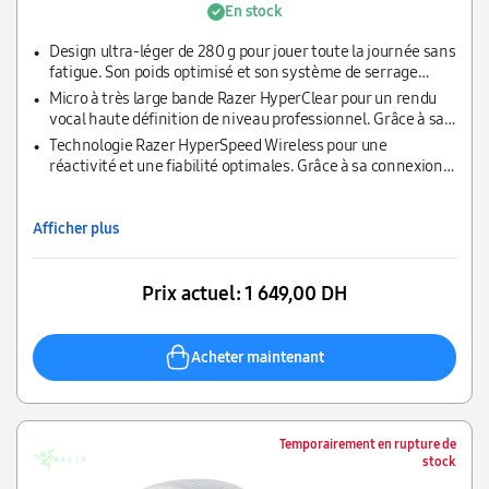
En stock
Design ultra-léger de 280 g pour jouer toute la journée sans
fatigue. Son poids optimisé et son système de serrage
amélioré en font un casque particulièrement confortable
Micro à très large bande Razer HyperClear pour un rendu
qui vous permet de rester concentré, même pendant les
vocal haute définition de niveau professionnel. Grâce à sa
marathons gaming les plus intenses.
large gamme de fréquences, ce micro flexible de nouvelle
Technologie Razer HyperSpeed Wireless pour une
génération capte tous les détails de votre voix
réactivité et une fiabilité optimales. Grâce à sa connexion
sans fil 2,4 GHz de pointe, profitez de hautes performances
et d’une faible latence lors de vos compétitions, mais
également d’un son parfaitement synchronisé avec votre
Afficher plus
jeu.
Prix actuel:
1 649,00 DH
Acheter maintenant
Temporairement en rupture de
stock