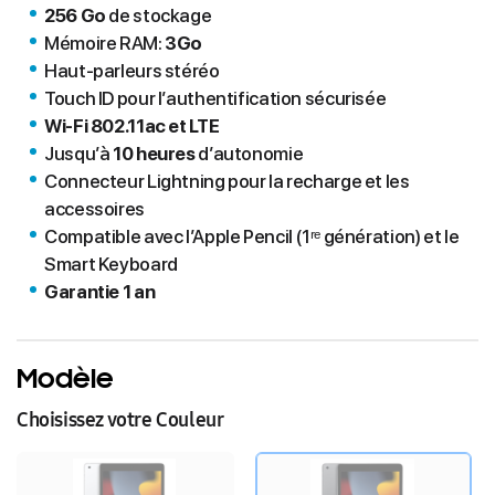
256 Go
de stockage
Mémoire RAM:
3Go
Haut‑parleurs stéréo
Touch ID pour l’authentification sécurisée
Wi‑Fi 802.11ac et LTE
Jusqu’à
10 heures
d’autonomie
Connecteur Lightning pour la recharge et les
accessoires
Compatible avec l’Apple Pencil (1ʳᵉ génération) et le
Smart Keyboard
Garantie 1 an
Modèle
Choisissez votre Couleur