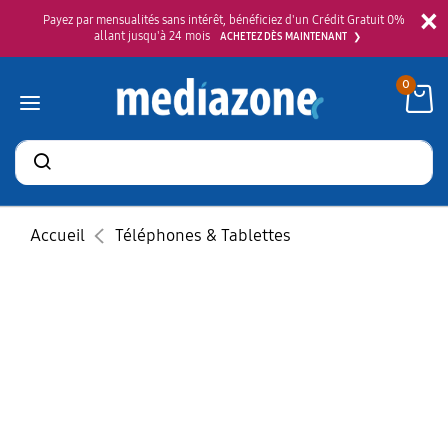
×
Payez par mensualités sans intérêt, bénéficiez d'un Crédit Gratuit 0%
allant jusqu'à 24 mois
ACHETEZ DÈS MAINTENANT
0
Rechercher
des
produits
Accueil
Téléphones & Tablettes