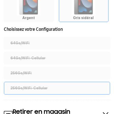
Argent
Gris sidéral
Choisissez votre Configuration
64Go/WiFi
64Go/WiFi-Cellular
256Go/WiFi
256Go/WiFi-Cellular
Retirer en magasin