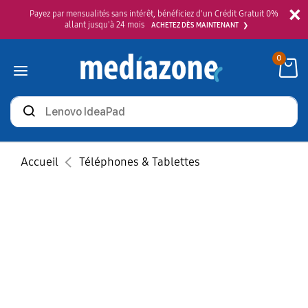
×
Payez par mensualités sans intérêt, bénéficiez d'un Crédit Gratuit 0%
allant jusqu'à 24 mois
ACHETEZ DÈS MAINTENANT
0
Rechercher
des
produits
Accueil
Téléphones & Tablettes