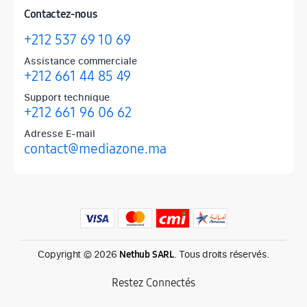
Contactez-nous
+212 537 69 10 69
Assistance commerciale
+212 661 44 85 49
Support technique
+212 661 96 06 62
Adresse E-mail
contact@mediazone.ma
Produits phares chez Mediazone
Retrouvez chez Mediazone les références incontournables : Apple, 
Copyright © 2026
. Tous droits réservés.
Nethub SARL
Restez Connectés