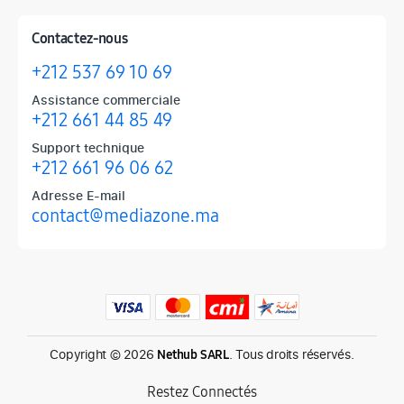
Contactez-nous
+212 537 69 10 69
Assistance commerciale
+212 661 44 85 49
Support technique
+212 661 96 06 62
Adresse E-mail
contact@mediazone.ma
Produits phares chez Mediazone
Retrouvez chez Mediazone les références incontournables : Apple, 
Copyright © 2026
. Tous droits réservés.
Nethub SARL
Restez Connectés