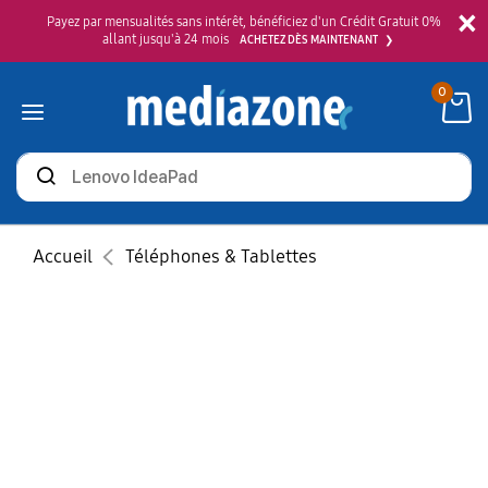
×
Payez par mensualités sans intérêt, bénéficiez d'un Crédit Gratuit 0%
allant jusqu'à 24 mois
ACHETEZ DÈS MAINTENANT
0
Rechercher
des
produits
Accueil
Téléphones & Tablettes