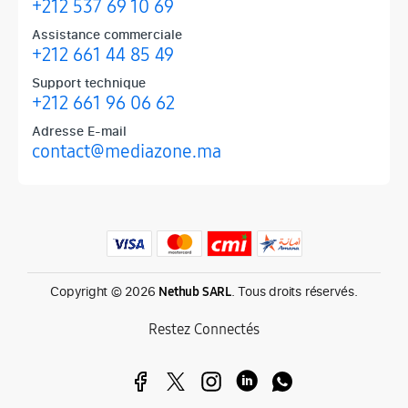
+212 537 69 10 69
Assistance commerciale
+212 661 44 85 49
Support technique
+212 661 96 06 62
Adresse E-mail
contact@mediazone.ma
Produits phares chez Mediazone
Retrouvez chez Mediazone les références incontournables : Apple, 
Copyright © 2026
. Tous droits réservés.
Nethub SARL
Restez Connectés