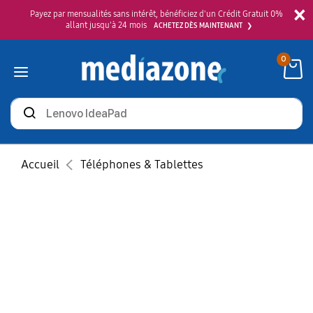
×
Payez par mensualités sans intérêt, bénéficiez d'un Crédit Gratuit 0%
allant jusqu'à 24 mois
ACHETEZ DÈS MAINTENANT
0
Rechercher
des
produits
Accueil
Téléphones & Tablettes