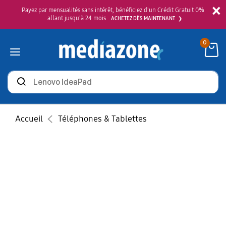
×
Payez par mensualités sans intérêt, bénéficiez d'un Crédit Gratuit 0%
allant jusqu'à 24 mois
ACHETEZ DÈS MAINTENANT
0
Rechercher
des
produits
Accueil
Téléphones & Tablettes