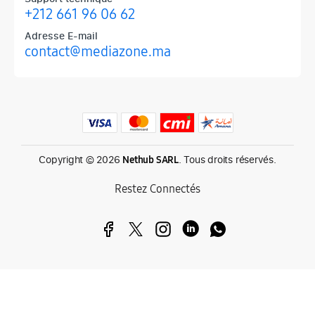
+212 661 96 06 62
Adresse E-mail
contact@mediazone.ma
Produits phares chez Mediazone
Retrouvez chez Mediazone les références incontournables : Apple, 
Copyright © 2026
. Tous droits réservés.
Nethub SARL
Restez Connectés