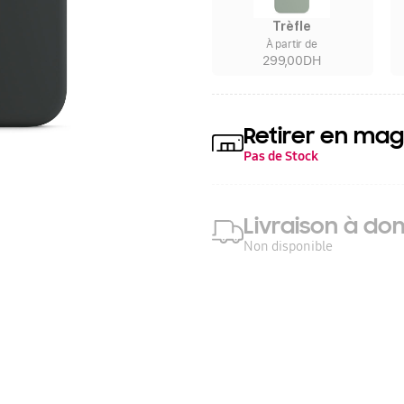
Trèfle
À partir de
299,00DH
Retirer en mag
Pas de Stock
Livraison à dom
Non disponible