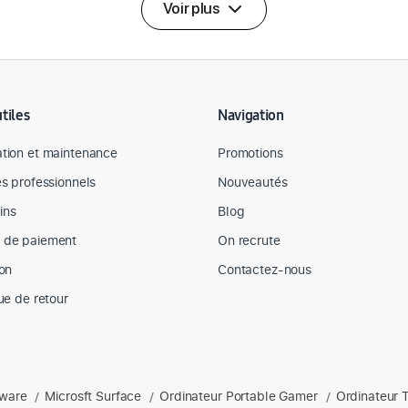
Voir plus
utiles
Navigation
tion et maintenance
Promotions
es professionnels
Nouveautés
ins
Blog
 de paiement
On recrute
son
Contactez-nous
que de retour
nware
Microsft Surface
Ordinateur Portable Gamer
Ordinateur 
s : Apple, Dell, hp, Lenovo, Microsoft, ordinateurs portables, acces
/
/
/