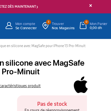
×
ETEZ DÈS MAINTENANT
3
0
Mon compte
Trouver
Mon Panier
0,00 dh
Se Connecter
Nos Magasins
que en silicone avec MagSafe pour iPhone 13 Pro-Minuit
n silicone avec MagSafe
 Pro-Minuit
 caractéristiques produit
Pas de stock
En cours de réapprovisonement