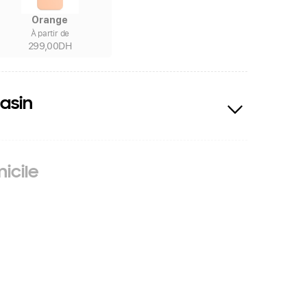
Orange
À partir de
299,00DH
asin
icile