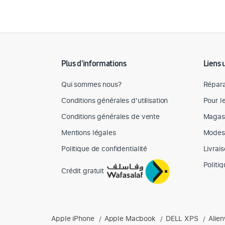
Détail des spécifications
Plus d'informations
Liens 
Qui sommes nous?
Répara
Conditions générales d'utilisation
Pour l
Conditions générales de vente
Magas
Mentions légales
Modes
Politique de confidentialité
Livrai
Politi
Crédit gratuit
Produits phares chez Mediazone
Apple iPhone
Apple Macbook
DELL XPS
Alie
Retrouvez chez Mediazone les références incontournable
/
/
/