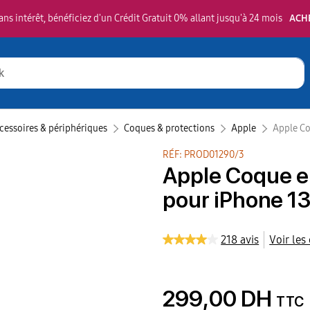
ns intérêt, bénéficiez d'un Crédit Gratuit 0% allant jusqu'à 24 mois
ACH
cessoires & périphériques
Coques & protections
Apple‎
Apple Co
RÉF: PROD01290/3
Apple Coque e
pour iPhone 13
218 avis
Voir les
299,00 DH
TTC