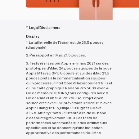
◊
Legal Disclaimers
Display
1. La taille réelle de l’écran est de 23,5 pouces
(diagonale).
2. Par rapport à l’iMac 21,5 pouces.
3. Tests réalisés par Apple en mars 2021 sur des
prototypes d’iMac 24 pouces équipés de la puce
Apple M1 avec GPU 8 cœurs et sur des iMac 21,5
pouces prêts à la commercialisation équipés
d’un processeur Intel Core i5 hexacœur à 3 GHz et
d’une carte graphique Radeon Pro 560X avec 4
Go de mémoire GDDR5, tous configurés avec 8
Go de RAM et un SSD de 256 Go. Projet open
source créé avec une préversion Xcode 12.5 avec
Apple Clang 12.0.5, Ninja 1.10.0.git et CMake
3.16.5. Affinity Photo 1.9.1 testé à l’aide du banc
d’essai intégré version 1900. Les tests de
performances sont menés sur des ordinateurs
spécifiques et ne donnent qu’une indication
approximative des performances de l’iMac.