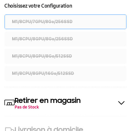
Choisissez votre Configuration
M1/8CPU/7GPU/8Go/256SSD
M1/8CPU/8GPU/8Go/256SSD
M1/8CPU/8GPU/8Go/512SSD
M1/8CPU/8GPU/16Go/512SSD
Retirer en magasin
Pas de Stock
Livraison à domicile