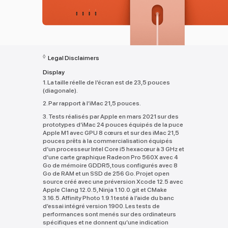
◊
Legal Disclaimers
Display
1. La taille réelle de l’écran est de 23,5 pouces
(diagonale).
2. Par rapport à l’iMac 21,5 pouces.
3. Tests réalisés par Apple en mars 2021 sur des
prototypes d’iMac 24 pouces équipés de la puce
Apple M1 avec GPU 8 cœurs et sur des iMac 21,5
pouces prêts à la commercialisation équipés
d’un processeur Intel Core i5 hexacœur à 3 GHz et
d’une carte graphique Radeon Pro 560X avec 4
Go de mémoire GDDR5, tous configurés avec 8
Go de RAM et un SSD de 256 Go. Projet open
source créé avec une préversion Xcode 12.5 avec
Apple Clang 12.0.5, Ninja 1.10.0.git et CMake
3.16.5. Affinity Photo 1.9.1 testé à l’aide du banc
d’essai intégré version 1900. Les tests de
performances sont menés sur des ordinateurs
spécifiques et ne donnent qu’une indication