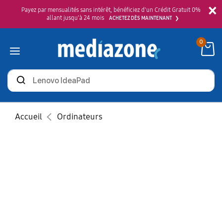
×
Payez par mensualités sans intérêt, bénéficiez d'un Crédit Gratuit 0%
allant jusqu'à 24 mois
ACHETEZ DÈS MAINTENANT
0
Rechercher
des
produits
Accueil
Ordinateurs