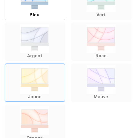
Bleu
Vert
Argent
Rose
Jaune
Mauve
Orange