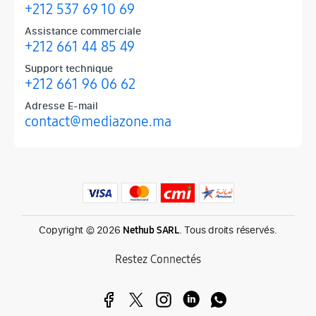
+212 537 69 10 69
Assistance commerciale
+212 661 44 85 49
Support technique
+212 661 96 06 62
Adresse E-mail
contact@mediazone.ma
Produits phares chez Mediazone
Retrouvez chez Mediazone les références incontournables : Apple, 
Copyright © 2026
. Tous droits réservés.
Nethub SARL
Restez Connectés