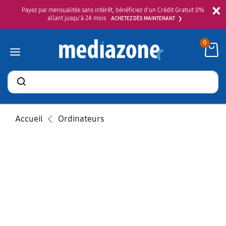
×
Payez par mensualités sans intérêt, bénéficiez d'un Crédit Gratuit 0%
allant jusqu'à 24 mois
ACHETEZ DÈS MAINTENANT
0
Rechercher
des
produits
Accueil
Ordinateurs