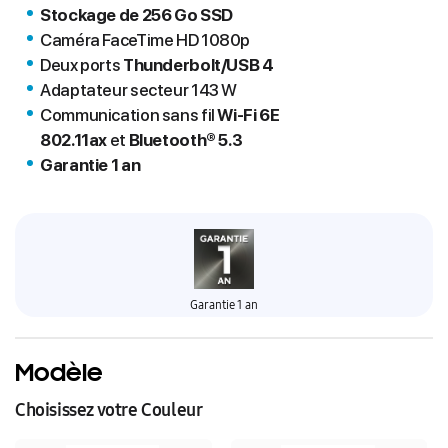
Stockage de 256 Go SSD
Caméra FaceTime HD 1080p
Deux ports
Thunderbolt/USB 4
Adaptateur secteur 143 W
Communication sans fil
Wi-Fi 6E
802.11ax
et
Bluetooth® 5.3
Garantie 1 an
Garantie 1 an
Modèle
Choisissez votre Couleur