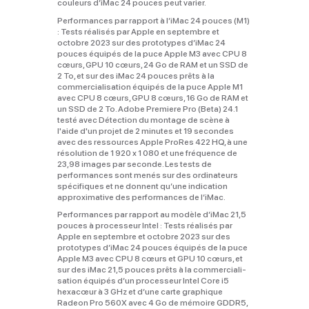
couleurs d’iMac 24 pouces peut varier.
Performances par rapport à l’iMac 24 pouces (M1)
:
Tests réalisés par Apple en septembre et
octobre 2023 sur des prototypes d’iMac 24
pouces équipés de la puce Apple M3 avec CPU 8
cœurs, GPU 10 cœurs, 24 Go de RAM et un SSD de
2 To, et sur des iMac 24 pouces prêts à la
commerciali­sation équipés de la puce Apple M1
avec CPU 8 cœurs, GPU 8 cœurs, 16 Go de RAM et
un SSD de 2 To. Adobe Premiere Pro (Beta) 24.1
testé avec Détection du montage de scène à
l'aide d'un projet de 2 minutes et 19 secondes
avec des ressources Apple ProRes 422 HQ, à une
résolution de 1 920 x 1 080 et une fréquence de
23,98 images par seconde. Les tests de
performances sont menés sur des ordinateurs
spécifiques et ne donnent qu’une indication
approximative des performances de l’iMac.
Performances par rapport au modèle d’iMac 21,5
pouces à processeur Intel :
Tests réalisés par
Apple en septembre et octobre 2023 sur des
prototypes d’iMac 24 pouces équipés de la puce
Apple M3 avec CPU 8 cœurs et GPU 10 cœurs, et
sur des iMac 21,5 pouces prêts à la commercia­li­
sation équipés d’un processeur Intel Core i5
hexacœur à 3 GHz et d’une carte graphique
Radeon Pro 560X avec 4 Go de mémoire GDDR5,