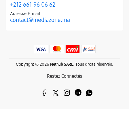
+212 661 96 06 62
Adresse E-mail
contact@mediazone.ma
Produits phares chez Mediazone
Retrouvez chez Mediazone les références incontournables : Apple, 
Copyright © 2026
. Tous droits réservés.
Nethub SARL
Restez Connectés