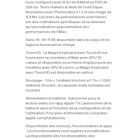
tous configurés avec 8 Go de RAM et un SSD de
256 Go. Tests réalisés à l’aide de l’outil Super
Resolution avec Photomator 3.1.2 et une image de
4,4 Mo. Les tests de performances sont menés
sur des ordinateurs spécifiques et ne donnent
qu’une indication approximative des
performances de l’iMac.
Sans‑fil :
Wi‑Fi 6E disponible dans les pays et les
régions le prenant en charge.
Touch ID :
Le Magic Keyboard avec Touch ID est
fourni avec les modèles d’iMac avec GPU 10
cœurs, et disponible sous forme d’option pour les
modèles avec GPU 8 cœurs. Le Magic Keyboard
avec Touch ID est disponible en option.
Stockage :
1 Go = 1 milliard d’octets et 1 To = 1 000
milliards d’octets ; la capacité réelle formatée est
moindre.
Alimentation et batterie :
Autonomie pour la
lecture vidéo sur l’app Apple TV. L’autonomie de la
batterie varie en fonction de la configuration et de
l’utilisation. Pour plus d’informations, consultez
apple.com/fr/batteries.
Disponibilité des services, fonctionnalités et apps
:
Les fonctionnalités sont sujettes à modification.
La disponibilité des fonctionnalités, des