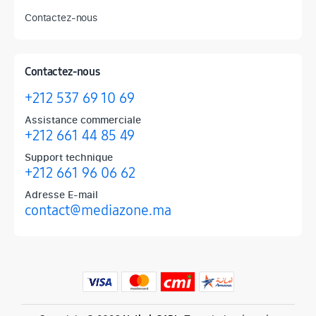
Contactez-nous
Contactez-nous
+212 537 69 10 69
Assistance commerciale
+212 661 44 85 49
Support technique
+212 661 96 06 62
Adresse E-mail
contact@mediazone.ma
Produits phares chez Mediazone
Retrouvez chez Mediazone les références incontournables : Apple, 