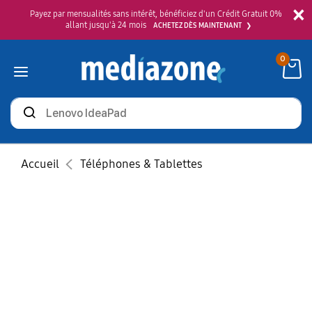
×
Payez par mensualités sans intérêt, bénéficiez d'un Crédit Gratuit 0%
allant jusqu'à 24 mois
ACHETEZ DÈS MAINTENANT
0
Rechercher
des
produits
Accueil
Téléphones & Tablettes