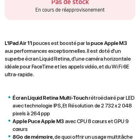
Pas de stock
En cours de réapprovisonement
L'iPad Air 11
pouces est boosté par la
puce Apple M3
aux performances exceptionnelles. Il est doté d'un
superbe écran Liquid Retina, d'une caméra horizontale
idéale pour FaceTime et les appels vidéo, et du Wi Fi 6E
ultra-rapide.
Écran Liquid Retina Multi‑Touch
rétroéclairé par LED
avec technologie IPS, Et Résolution de 2 732 x 2 048
pixels à 264 ppp
Apple Puce Apple M3
avec CPU 8 cœurs et GPU 9
cœurs
8Go de mémoire
, de quoi offrir un usage multitâche