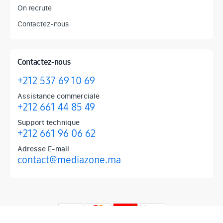
On recrute
Contactez-nous
Contactez-nous
+212 537 69 10 69
Assistance commerciale
+212 661 44 85 49
Support technique
+212 661 96 06 62
Adresse E-mail
contact@mediazone.ma
Produits phares chez Mediazone
Retrouvez chez Mediazone les références incontournables : Apple, 