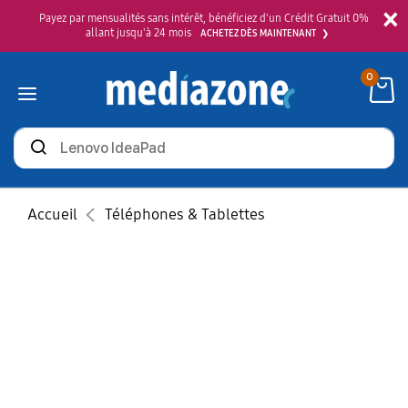
×
Payez par mensualités sans intérêt, bénéficiez d'un Crédit Gratuit 0%
allant jusqu'à 24 mois
ACHETEZ DÈS MAINTENANT
0
Rechercher
des
produits
Accueil
Téléphones & Tablettes