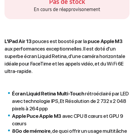
Pas de stock
En cours de réapprovisonement
L'iPad Air 13
pouces est boosté par la
puce Apple M3
aux performances exceptionnelles. Il est doté d'un
superbe écran Liquid Retina, d'une caméra horizontale
idéale pour FaceTime et les appels vidéo, et du Wi Fi 6E
ultra-rapide.
Écran Liquid Retina Multi‑Touch
rétroéclairé par LED
avec technologie IPS, Et Résolution de 2 732 x 2 048
pixels à 264 ppp
Apple Puce Apple M3
avec CPU 8 cœurs et GPU 9
cœurs
8Go de mémoire
, de quoi offrir un usage multitâche