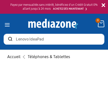
×
Payez par mensualités sans intérêt, bénéficiez d'un Crédit Gratuit 0%
allant jusqu'à 24 mois
ACHETEZ DÈS MAINTENANT
0
Rechercher
des
produits
Accueil
Téléphones & Tablettes