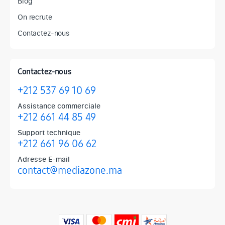
Blog
On recrute
Contactez-nous
Contactez-nous
+212 537 69 10 69
Assistance commerciale
+212 661 44 85 49
Support technique
+212 661 96 06 62
Adresse E-mail
contact@mediazone.ma
Produits phares chez Mediazone
Retrouvez chez Mediazone les références incontournables : Apple, 