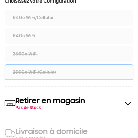
Choisissez votre Configuration
64Go WiFi/Cellular
64Go WiFi
256Go WiFi
256Go WiFi/Cellular
Retirer en magasin
Pas de Stock
Livraison à domicile