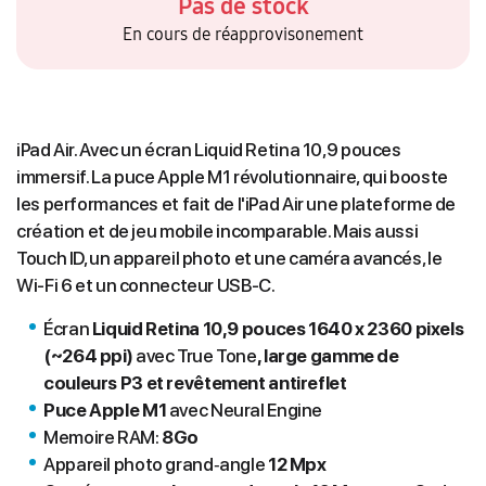
Pas de stock
En cours de réapprovisonement
iPad Air. Avec un écran Liquid Retina 10,9 pouces
immersif. La puce Apple M1 révolutionnaire, qui booste
les performances et fait de l'iPad Air une plateforme de
création et de jeu mobile incomparable. Mais aussi
Touch ID, un appareil photo et une caméra avancés, le
Wi-Fi 6 et un connecteur USB-C.
Écran
Liquid Retina 10,9 pouces 1640 x 2360 pixels
(~264 ppi)
avec True Tone
, large gamme de
couleurs P3 et revêtement antireflet
Puce Apple M1
avec Neural Engine
Memoire RAM:
8Go
Appareil photo grand‐angle
12 Mpx