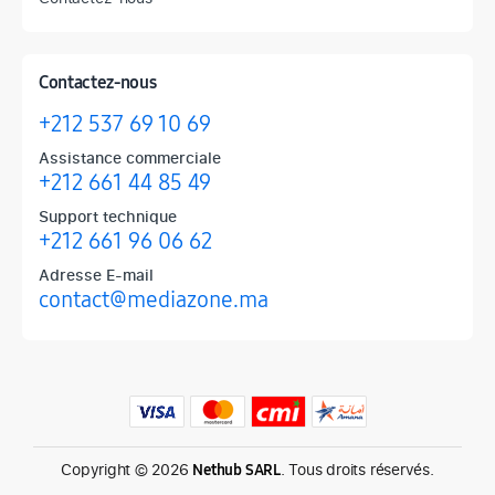
Contactez-nous
+212 537 69 10 69
Assistance commerciale
+212 661 44 85 49
Support technique
+212 661 96 06 62
Adresse E-mail
contact@mediazone.ma
Produits phares chez Mediazone
Retrouvez chez Mediazone les références incontournables : Apple, 
Copyright © 2026
. Tous droits réservés.
Nethub SARL