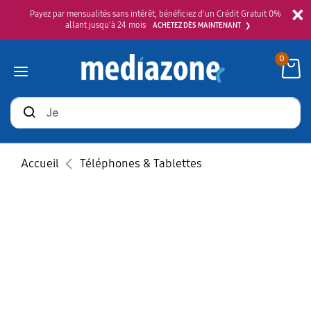
×
Payez par mensualités sans intérêt, bénéficiez d'un Crédit Gratuit 0%
allant jusqu'à 24 mois
ACHETEZ DÈS MAINTENANT
0
Rechercher
des
produits
Accueil
Téléphones & Tablettes