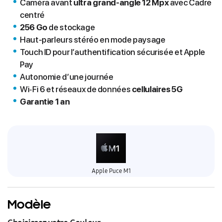
Caméra avant
ultra grand-angle 12 Mpx
avec Cadre
centré
256 Go
de stockage
Haut-parleurs stéréo en mode paysage
Touch ID pour l’authentification sécurisée et Apple
Pay
Autonomie d’une journée
Wi‐Fi 6 et réseaux de données
cellulaires 5G
Garantie 1 an
Apple Puce M1
Modèle