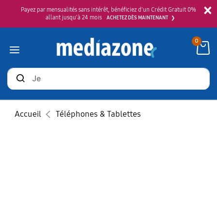
×
Payez par mensualités sans intérêt, bénéficiez d'un Crédit Gratuit 0%
allant jusqu'à 24 mois
ACHETEZ DÈS MAINTENANT
0
Rechercher
des
produits
Accueil
Téléphones & Tablettes