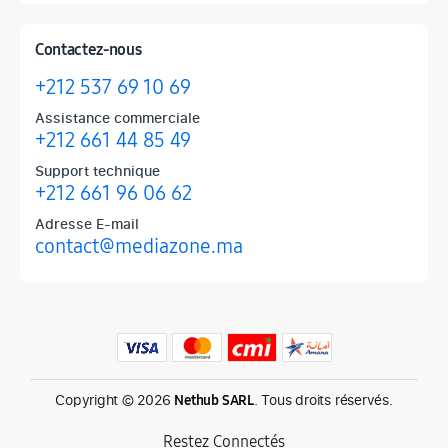
Contactez-nous
+212 537 69 10 69
Assistance commerciale
+212 661 44 85 49
Support technique
+212 661 96 06 62
Adresse E-mail
contact@mediazone.ma
Produits phares chez Mediazone
Retrouvez chez Mediazone les références incontournables : Apple, 
Copyright © 2026
. Tous droits réservés.
Nethub SARL
Restez Connectés