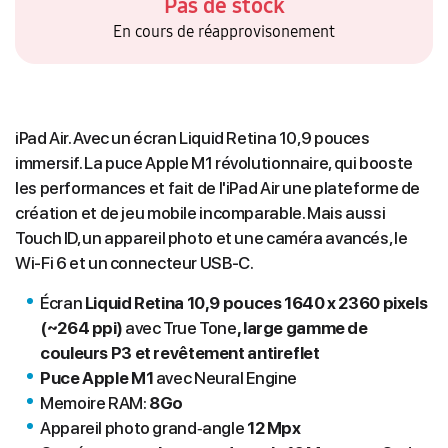
Pas de stock
En cours de réapprovisonement
iPad Air. Avec un écran Liquid Retina 10,9 pouces
immersif. La puce Apple M1 révolutionnaire, qui booste
les performances et fait de l'iPad Air une plateforme de
création et de jeu mobile incomparable. Mais aussi
Touch ID, un appareil photo et une caméra avancés, le
Wi-Fi 6 et un connecteur USB-C.
Écran
Liquid Retina 10,9 pouces 1640 x 2360 pixels
(~264 ppi)
avec True Tone
, large gamme de
couleurs P3 et revêtement antireflet
Puce Apple M1
avec Neural Engine
Memoire RAM:
8Go
Appareil photo grand‐angle
12 Mpx