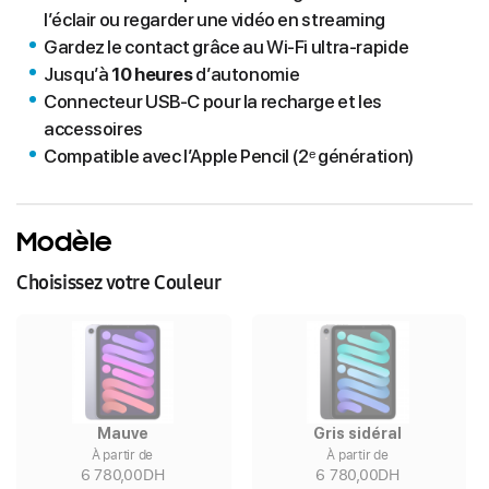
l’éclair ou regarder une vidéo en streaming
Gardez le contact grâce au Wi-Fi ultra‑rapide
Jusqu’à
10 heures
d’autonomie
Connecteur USB-C pour la recharge et les
accessoires
Compatible avec l’Apple Pencil (2ᵉ génération)
Modèle
Choisissez votre Couleur
Mauve
Gris sidéral
À partir de
À partir de
6 780,00DH
6 780,00DH