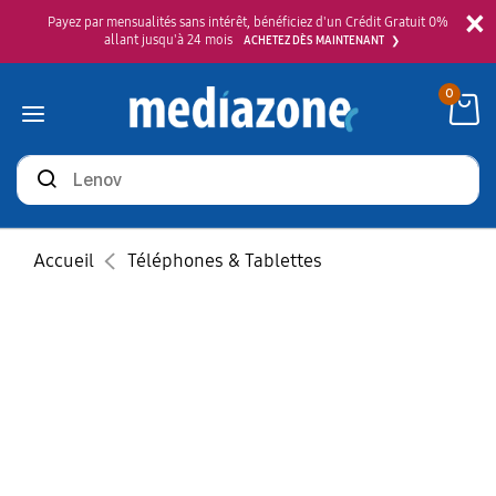
×
Payez par mensualités sans intérêt, bénéficiez d'un Crédit Gratuit 0%
allant jusqu'à 24 mois
ACHETEZ DÈS MAINTENANT
0
Rechercher
des
produits
Accueil
Téléphones & Tablettes