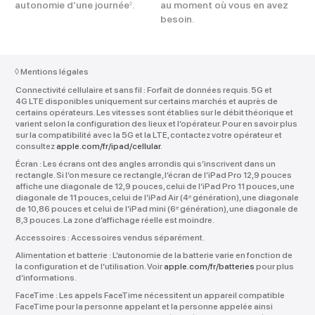
autonomie d’une journée
.
au moment où vous en avez
◊
besoin.
◊
Mentions légales
Connectivité cellulaire et sans fil :
Forfait de données requis. 5G et
4G LTE disponibles uniquement sur certains marchés et auprès de
certains opérateurs. Les vitesses sont établies sur le débit théorique et
varient selon la configuration des lieux et l’opérateur. Pour en savoir plus
sur la compatibilité avec la 5G et la LTE, contactez votre opérateur et
consultez
apple.com/fr/ipad/cellular
.
Écran :
Les écrans ont des angles arrondis qui s’inscrivent dans un
rectangle. Si l’on mesure ce rectangle, l’écran de l’iPad Pro 12,9 pouces
affiche une diagonale de 12,9 pouces, celui de l’iPad Pro 11 pouces, une
diagonale de 11 pouces, celui de l’iPad Air (4ᵉ génération), une diagonale
de 10,86 pouces et celui de l’iPad mini (6ᵉ génération), une diagonale de
8,3 pouces. La zone d’affichage réelle est moindre.
Accessoires :
Accessoires vendus séparément.
Alimentation et batterie :
L’autonomie de la batterie varie en fonction de
la configuration et de l’utilisation. Voir
apple.com/fr/batteries
pour plus
d’informations.
FaceTime :
Les appels FaceTime nécessitent un appareil compatible
FaceTime pour la personne appelant et la personne appelée ainsi