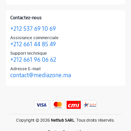
Contactez-nous
+212 537 69 10 69
Assistance commerciale
+212 661 44 85 49
Support technique
+212 661 96 06 62
Adresse E-mail
contact@mediazone.ma
Produits phares chez Mediazone
Retrouvez chez Mediazone les références incontournables : Apple, 
Copyright © 2026
. Tous droits réservés.
Nethub SARL