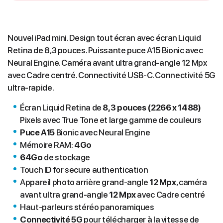
Nouvel iPad mini. Design tout écran avec écran Liquid
Retina de 8,3 pouces. Puissante puce A15 Bionic avec
Neural Engine. Caméra avant ultra grand-angle 12 Mpx
avec Cadre centré. Connectivité USB-C. Connectivité 5G
ultra-rapide.
Écran Liquid Retina de
8,3 pouces (2266 x 1488)
Pixels avec True Tone et large gamme de couleurs
Puce A15
Bionic avec Neural Engine
Mémoire RAM:
4Go
64Go
de stockage
Touch ID for secure authentication
Appareil photo arrière grand‑angle
12 Mpx
, caméra
avant ultra grand-angle
12 Mpx
avec Cadre centré
Haut‑parleurs stéréo panoramiques
Connectivité 5G
pour télécharger à la vitesse de