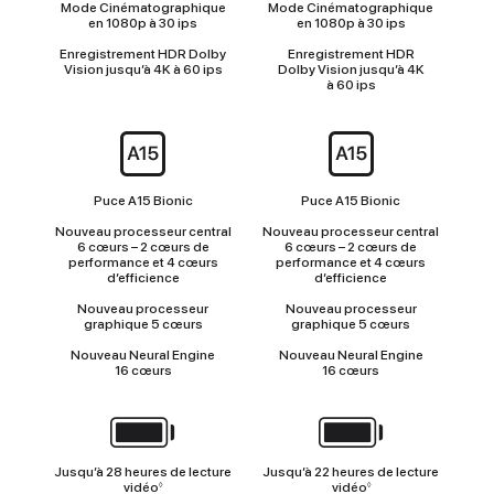
Mode Cinématographique
Mode Cinématographique
en 1080p à 30 ips
en 1080p à 30 ips
Enregistrement HDR Dolby
Enregistrement HDR
Vision jusqu’à 4K à 60 ips
Dolby Vision jusqu’à 4K
à 60 ips
Puce
Puce A15 Bionic
Puce A15 Bionic
Nouveau processeur central
Nouveau processeur central
6 cœurs – 2 cœurs de
6 cœurs – 2 cœurs de
performance et 4 cœurs
performance et 4 cœurs
d’efficience
d’efficience
Nouveau processeur
Nouveau processeur
graphique 5 cœurs
graphique 5 cœurs
Nouveau Neural Engine
Nouveau Neural Engine
16 cœurs
16 cœurs
Autonomie
Jusqu’à 28 heures de lecture
Jusqu’à 22 heures de lecture
vidéo
vidéo
◊
◊