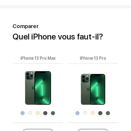
Comparer
Quel iPhone vous faut-il?
iPhone 13 Pro Max
iPhone 13 Pro
Nom
du
produit
Images
Fini