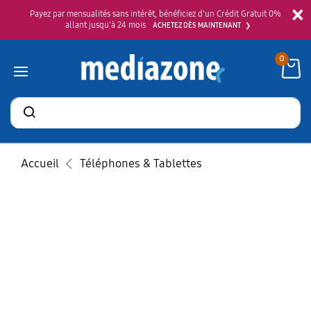
×
Payez par mensualités sans intérêt, bénéficiez d'un Crédit Gratuit 0%
allant jusqu'à 24 mois
ACHETEZ DÈS MAINTENANT
0
Rechercher
des
produits
Accueil
Téléphones & Tablettes