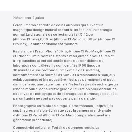
◊
Mentions légales
Écran :
L’écran est doté de coins arrondis qui suivent un
magnifique design incurvé et sont à l’intérieur d’un rectangle
normal. La diagonale de ce rectangle fait 5,42 po
(iPhone 13 mini), 6,06 po (iPhone 13 Pro) ou 6,68 po (iPhone 13
Pro Max). La surface visible est moindre.
Résistance à l’eau :
iPhone 13 Pro, iPhone 13 Pro Max, iPhone 13
et iPhone 13 mini sont résistants à l’eau, aux éclaboussures et
à la poussière et ont été testés dans des conditions de
laboratoire contrôlées. Ils sont certifiés IP68 (jusqu’à
30 minutes à une profondeur maximale de 6 mètres),
conformément à la norme CEI 60529. La résistance à l’eau, aux
éclaboussures et à la poussière n’est pas permanente et peut
diminuer avec une usure normale. Ne tentez pas de recharger un
iPhone mouillé; consultez le guide d’utilisation pour obtenir les
directives de nettoyage et de séchage. Les dommages causés
par un liquide ne sont pas couverts par la garantie.
Photographie en faible éclairage :
Performances jusqu’à 2,2x
supérieures en faible éclairage avec la caméra grand-angle
d’iPhone 13 Pro et iPhone 13 Pro Max (comparativement à la
génération précédente).
Connectivité cellulaire :
Forfait de données requis. La