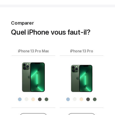
Comparer
Quel iPhone vous faut-il?
iPhone 13 Pro Max
iPhone 13 Pro
Nom
du
produit
Images
Fini