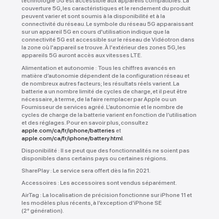
technologie 5G est accessible aux appareils compatibles. La
couverture 5G, les caractéristiques et le rendement du produit
peuvent varier et sont soumis à la disponibilité et à la
connectivité du réseau. Le symbole du réseau 5G apparaissant
sur un appareil 5G en cours d'utilisation indique que la
connectivité 5G est accessible sur le réseau de Vidéotron dans
la zone où l'appareil se trouve. À l'extérieur des zones 5G, les
appareils 5G auront accès aux vitesses LTE.
Alimentation et autonomie :
Tous les chiffres avancés en
matière d’autonomie dépendent de la configuration réseau et
de nombreux autres facteurs; les résultats réels varient. La
batterie a un nombre limité de cycles de charge, et il peut être
nécessaire, à terme, de la faire remplacer par Apple ou un
Fournisseur de services agréé. L’autonomie et le nombre de
cycles de charge de la batterie varient en fonction de l’utilisation
et des réglages. Pour en savoir plus, consultez
apple.com/ca/fr/iphone/batteries
et
apple.com/ca/fr/iphone/battery.html
.
Disponibilité :
Il se peut que des fonctionnalités ne soient pas
disponibles dans certains pays ou certaines régions.
SharePlay :
Le service sera offert dès la fin 2021.
Accessoires :
Les accessoires sont vendus séparément.
AirTag :
La localisation de précision fonctionne sur iPhone 11 et
les modèles plus récents, à l’exception d’iPhone SE
(2
génération).
e