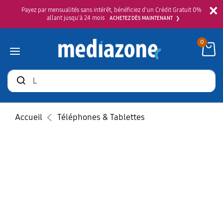
×
Payez par mensualités sans intérêt, bénéficiez d'un Crédit Gratuit 0%
allant jusqu'à 24 mois
ACHETEZ DÈS MAINTENANT
0
Rechercher
des
produits
Accueil
Téléphones & Tablettes