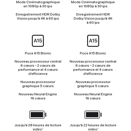
Mode Cinématographique
Mode Cinématographique
en 1080p à 30 ips
en 1080p à 30 ips
Enregistrement HDR Dolby
Enregistrement HDR
Vision jusqu’à 4K à 60 ips
Dolby Vision jusqu’à 4K
à 60 ips
Puce
Puce A15 Bionic
Puce A15 Bionic
Nouveau processeur central
Nouveau processeur central
6 cœurs – 2 cœurs de
6 cœurs – 2 cœurs de
performance et 4 cœurs
performance et 4 cœurs
d’efficience
d’efficience
Nouveau processeur
Nouveau processeur
graphique 5 cœurs
graphique 5 cœurs
Nouveau Neural Engine
Nouveau Neural Engine
16 cœurs
16 cœurs
Autonomie
Jusqu’à 28 heures de lecture
Jusqu’à 22 heures de lecture
vidéo
vidéo
◊
◊