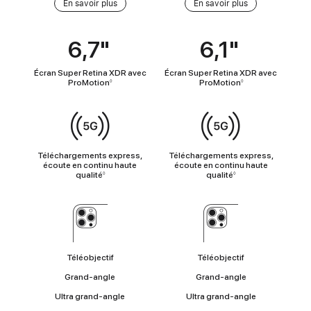
En
En savoir plus
En savoir plus
savoir
plus
6,7"
6,1"
Coup
d’œil
Écran Super Retina XDR avec
Écran Super Retina XDR avec
ProMotion
ProMotion
◊
◊
Connectivité
cellulaire
Téléchargements express,
Téléchargements express,
écoute en continu haute
écoute en continu haute
qualité
qualité
◊
◊
Appareil
photo
Téléobjectif
Téléobjectif
Grand-angle
Grand-angle
Ultra grand-angle
Ultra grand-angle