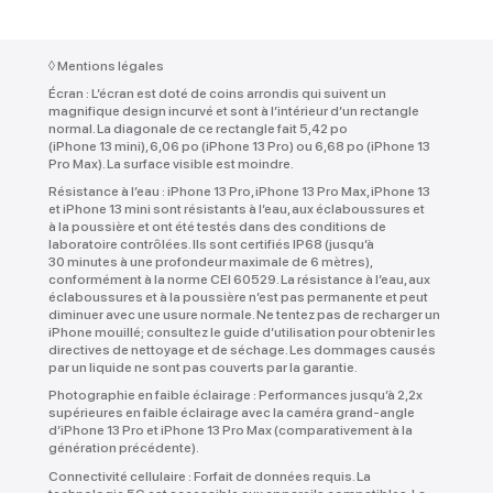
◊
Mentions légales
Écran :
L’écran est doté de coins arrondis qui suivent un
magnifique design incurvé et sont à l’intérieur d’un rectangle
normal. La diagonale de ce rectangle fait 5,42 po
(iPhone 13 mini), 6,06 po (iPhone 13 Pro) ou 6,68 po (iPhone 13
Pro Max). La surface visible est moindre.
Résistance à l’eau :
iPhone 13 Pro, iPhone 13 Pro Max, iPhone 13
et iPhone 13 mini sont résistants à l’eau, aux éclaboussures et
à la poussière et ont été testés dans des conditions de
laboratoire contrôlées. Ils sont certifiés IP68 (jusqu’à
30 minutes à une profondeur maximale de 6 mètres),
conformément à la norme CEI 60529. La résistance à l’eau, aux
éclaboussures et à la poussière n’est pas permanente et peut
diminuer avec une usure normale. Ne tentez pas de recharger un
iPhone mouillé; consultez le guide d’utilisation pour obtenir les
directives de nettoyage et de séchage. Les dommages causés
par un liquide ne sont pas couverts par la garantie.
Photographie en faible éclairage :
Performances jusqu’à 2,2x
supérieures en faible éclairage avec la caméra grand-angle
d’iPhone 13 Pro et iPhone 13 Pro Max (comparativement à la
génération précédente).
Connectivité cellulaire :
Forfait de données requis. La