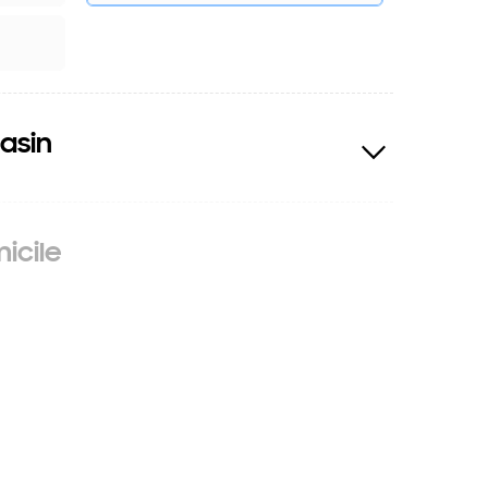
asin
icile