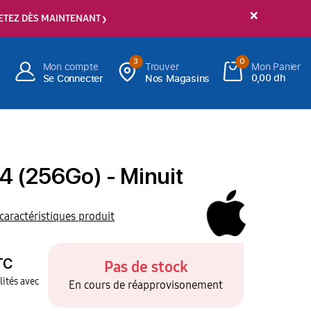
×
ETEZ DÈS MAINTENANT
3
0
Mon compte
Trouver
Mon Panier
0,00 dh
Se Connecter
Nos Magasins
4 (256Go) - Minuit
 caractéristiques produit
TC
Pas de stock
ités avec
En cours de réapprovisonement