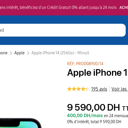
ns intérêt, bénéficiez d'un Crédit Gratuit 0% allant jusqu'à 24 mois
ACH
hone
Apple‎
Apple iPhone 14 (256Go) - Minuit
RÉF: PROD08900/14
Apple iPhone 1
195 avis
Voir les
9 590,00 DH
T
400,00 DH/mois
en 24 mensual
0% d'intérêt, total 9 590,00 DH