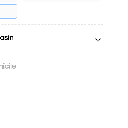
asin
icile