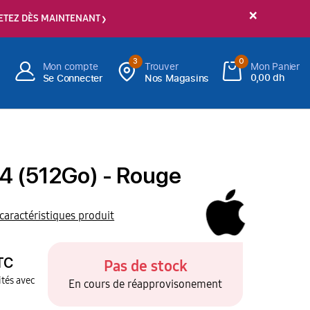
×
ETEZ DÈS MAINTENANT
3
0
Mon compte
Trouver
Mon Panier
0,00 dh
Se Connecter
Nos Magasins
14 (512Go) - Rouge
 caractéristiques produit
TC
Pas de stock
tés avec
En cours de réapprovisonement