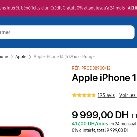
ns intérêt, bénéficiez d'un Crédit Gratuit 0% allant jusqu'à 24 mois
ACH
hone
Apple‎
Apple iPhone 14 (512Go) - Rouge
RÉF: PROD08900/12
Apple iPhone 
195 avis
Voir les
9 999,00 DH
T
417,00 DH/mois
en 24 mensuali
0% d'intérêt, total 9 999,00 DH